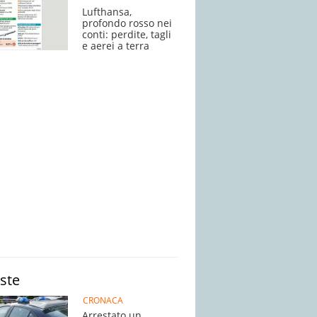
Lufthansa,
profondo rosso nei
conti: perdite, tagli
e aerei a terra
iste
CRONACA
Arrestato un