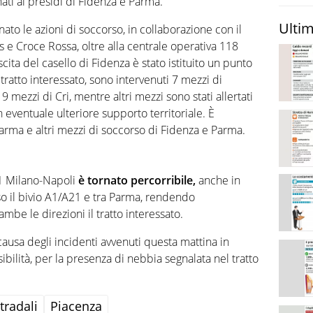
inati ai presidi di Fidenza e Parma.
Ultim
ato le azioni di soccorso, in collaborazione con il
e Croce Rossa, oltre alla centrale operativa 118
cita del casello di Fidenza è stato istituito un punto
tratto interessato, sono intervenuti 7 mezzi di
 mezzi di Cri, mentre altri mezzi sono stati allertati
 eventuale ulteriore supporto territoriale. È
Parma e altri mezzi di soccorso di Fidenza e Parma.
A1 Milano-Napoli
è tornato percorribile,
anche in
so il bivio A1/A21 e tra Parma, rendendo
mbe le direzioni il tratto interessato.
causa degli incidenti avvenuti questa mattina in
ibilità, per la presenza di nebbia segnalata nel tratto
tradali
Piacenza