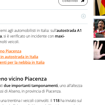
CONDIVIDI
eato in Comunicazione, per anni si è occupato di sport e
tualità, cronaca e politica. Ha collaborato con importanti
i agli automobilisti in Italia: sull’
autostrada A1
, a livello nazionale e locale.
a
, si è verificato un incidente con
maxi-
olti veicoli.
ino Piacenza
in autostrada in Italia
denti per la nebbia in Italia
eno vicino Piacenza
ati
due importanti tamponamenti
, uno all’altezza
ssi di Alseno, in provincia di Piacenza.
na trentina i veicoli coinvolti. Il
118
ha inviato sul