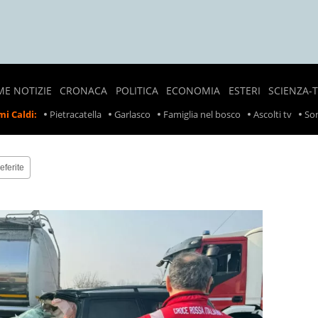
ME NOTIZIE
CRONACA
POLITICA
ECONOMIA
ESTERI
SCIENZA-
NOTIZIE
SONDAGGI
LAVORO
CRONACA
i Caldi:
Pietracatella
Garlasco
Famiglia nel bosco
Ascolti tv
Son
LOCALI
POLITICI
ESTERA
PREZZI
CRONACA
POLITICA
SCIOPERI
NERA
ESTERA
eferite
TASSE
INCIDENTI
INCIDENTI
SUL
LAVORO
RITIRO
PRODOTTI
ALIMENTARI
METEO