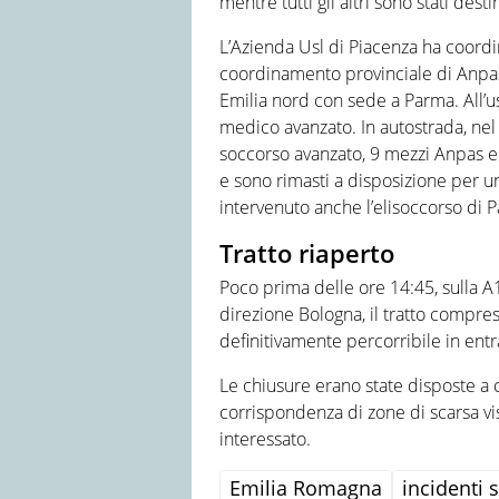
mentre tutti gli altri sono stati dest
L’Azienda Usl di Piacenza ha coordin
coordinamento provinciale di Anpas 
Emilia nord con sede a Parma. All’us
medico avanzato. In autostrada, nel 
soccorso avanzato, 9 mezzi Anpas e 9
e sono rimasti a disposizione per un
intervenuto anche l’elisoccorso di 
Tratto riaperto
Poco prima delle ore 14:45, sulla 
direzione Bologna, il tratto compre
definitivamente percorribile in entra
Le chiusure erano state disposte a 
corrispondenza di zone di scarsa vis
interessato.
Emilia Romagna
incidenti s