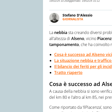
19/02/24 10:26
Aggiornato:
19/02/24 15:12
Stefano D'Alessio
GIORNALISTA
Giornalista pubblicista. Laur
spettacolo. Scrive anche di at
La
nebbia
sta creando diversi problem
testate e programmi radio e tv
all’altezza di
Alseno
, vicino
Piacenz
tamponamento
, che ha coinvolto m
Cosa è successo ad Alseno vic
La situazione nebbia e traffico 
Il bilancio dei feriti per gli inci
Tratto riaperto
Cosa è successo ad Als
A causa della nebbia si sono verific
del km 80 e l’altro al km 85, nei pre
Come riportato da ‘IlPiacenza’, sono u