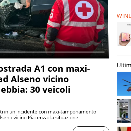
TERREMOTI
E VULCANI
WIN
STORIE
Ultim
ostrada A1 con maxi-
d Alseno vicino
ebbia: 30 veicoli
olti in un incidente con maxi-tamponamento
Alseno vicino Piacenza: la situazione