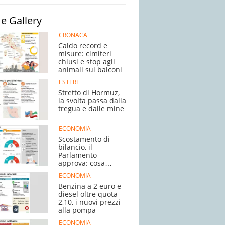
e Gallery
CRONACA
Caldo record e
misure: cimiteri
chiusi e stop agli
animali sui balconi
ESTERI
Stretto di Hormuz,
la svolta passa dalla
tregua e dalle mine
ECONOMIA
Scostamento di
bilancio, il
Parlamento
approva: cosa
succede adesso
ECONOMIA
Benzina a 2 euro e
diesel oltre quota
2,10, i nuovi prezzi
alla pompa
ECONOMIA