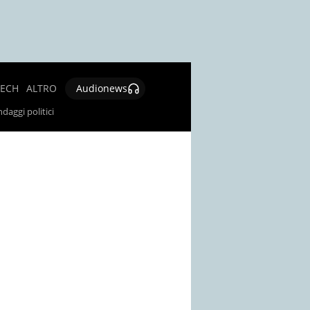
TECH
ALTRO
Audionews
SALUTE
daggi politici
CULTURA E
SPETTACOLO
GIOCHI E
LOTTERIE
SOCIAL
NEWS
SPECIALI
AUTORI
CONTATTI