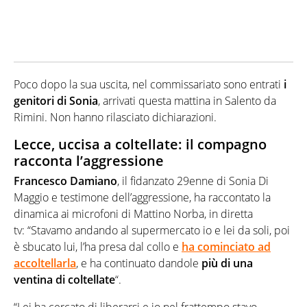
Poco dopo la sua uscita, nel commissariato sono entrati
i
genitori di Sonia
, arrivati questa mattina in Salento da
Rimini. Non hanno rilasciato dichiarazioni.
Lecce, uccisa a coltellate: il compagno
racconta l’aggressione
Francesco Damiano
, il fidanzato 29enne di Sonia Di
Maggio e testimone dell’aggressione, ha raccontato la
dinamica ai microfoni di Mattino Norba, in diretta
tv: “Stavamo andando al supermercato io e lei da soli, poi
è sbucato lui, l’ha presa dal collo e
ha cominciato ad
accoltellarla
, e ha continuato dandole
più di una
ventina di coltellate
“.
“Lei ha cercato di liberarsi e io nel frattempo stavo