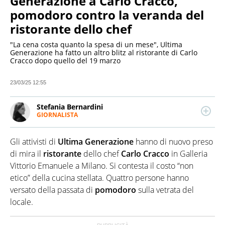
Generazione a Carlo Cracco,
pomodoro contro la veranda del
ristorante dello chef
"La cena costa quanto la spesa di un mese", Ultima
Generazione ha fatto un altro blitz al ristorante di Carlo
Cracco dopo quello del 19 marzo
23/03/25 12:55
Stefania Bernardini
GIORNALISTA
LINKEDIN
Giornalista professionista dal 2012, ha collaborato
con le principali testate nazionali. Si occupa
Gli attivisti di
Ultima Generazione
hanno di nuovo preso
soprattutto di cronaca, politica, economia e
spettacolo.
di mira il
ristorante
dello chef
Carlo Cracco
in Galleria
Vittorio Emanuele a Milano. Si contesta il costo “non
etico” della cucina stellata. Quattro persone hanno
versato della passata di
pomodoro
sulla vetrata del
locale.