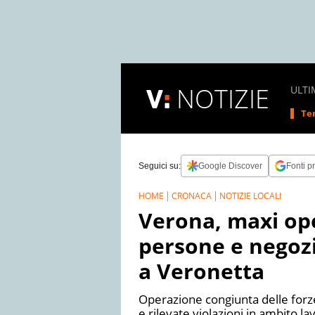
NOTIZIE
ULTI
Tem
Seguici su:
Google Discover
Fonti pr
HOME
CRONACA
NOTIZIE LOCALI
Verona, maxi ope
persone e negozi
a Veronetta
Operazione congiunta delle forze
e rilevate violazioni in ambito la