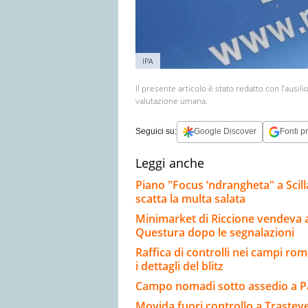
IPA
Il presente articolo è stato redatto con l’ausili
valutazione umana.
Seguici su:
Google Discover
Fonti pr
Leggi anche
Piano "Focus ‘ndrangheta" a Scill
scatta la multa salata
Minimarket di Riccione vendeva al
Questura dopo le segnalazioni
Raffica di controlli nei campi rom, 
i dettagli del blitz
Campo nomadi sotto assedio a Pado
Movida fuori controllo a Trasteve