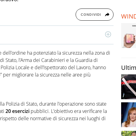
TERREMOTI
E VULCANI
WIN
CONDIVIDI
STORIE
do indipendente, serio, affidabile e originale su tutto
 mondo. Cronaca, Politica, Economia, Spettacolo: tutta
 dell’ordine ha potenziato la sicurezza nella zona di
sce sotto il suo microscopio. Virgilio Notizie è alimentato
i under 35 e nativi digitali. Missione: con un linguaggio
a di Stato, l’Arma dei Carabinieri e la Guardia di
ari, comprensibili e interessanti i fatti del giorno.
Ultim
 Polizia Locale e dell’Ispettorato del Lavoro, hanno
 per migliorare la sicurezza nelle aree più
la Polizia di Stato, durante l’operazione sono state
ati
20 esercizi
pubblici. L’obiettivo era verificare la
l rispetto delle normative di sicurezza nei luoghi di