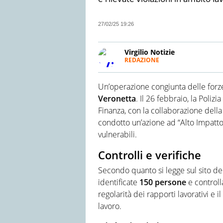
27/02/25 19:26
Virgilio Notizie
REDAZIONE
Da oltre 20 anni informa in mo
quanto accade in Italia e nel
Un’operazione congiunta delle forze
l'attualità che fa notizia, fini
da un team di giornalisti tutt
Veronetta
. Il 26 febbraio, la Polizi
semplice e diretto rendere chi
Finanza, con la collaborazione della
condotto un’azione ad “Alto Impatto”
vulnerabili.
Controlli e verifiche
Secondo quanto si legge sul sito del
identificate
150 persone
e controll
regolarità dei rapporti lavorativi e i
lavoro.