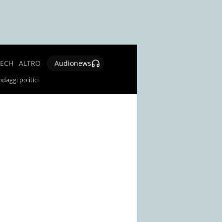
TECH
ALTRO
Audionews
SALUTE
daggi politici
CULTURA E
SPETTACOLO
GIOCHI E
LOTTERIE
SOCIAL
NEWS
SPECIALI
AUTORI
CONTATTI