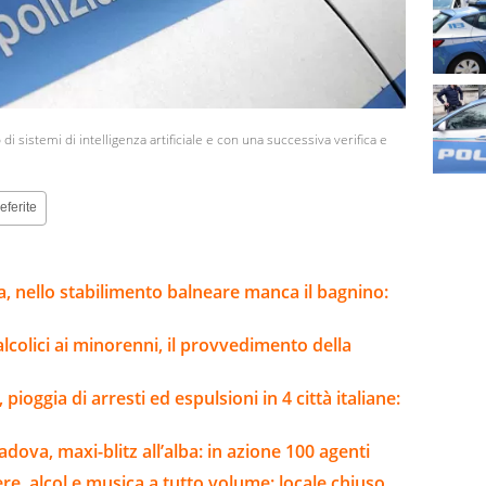
o di sistemi di intelligenza artificiale e con una successiva verifica e
eferite
a, nello stabilimento balneare manca il bagnino:
colici ai minorenni, il provvedimento della
pioggia di arresti ed espulsioni in 4 città italiane:
va, maxi-blitz all’alba: in azione 100 agenti
re, alcol e musica a tutto volume: locale chiuso