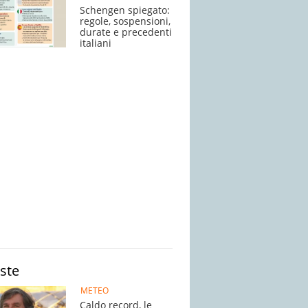
Schengen spiegato:
regole, sospensioni,
durate e precedenti
italiani
iste
METEO
Caldo record, le