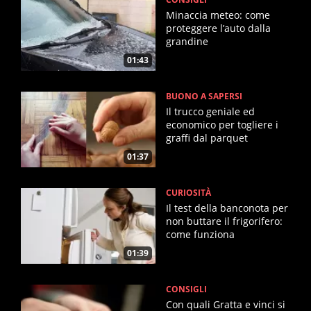
Minaccia meteo: come
proteggere l’auto dalla
grandine
01:43
BUONO A SAPERSI
Il trucco geniale ed
economico per togliere i
graffi dal parquet
01:37
CURIOSITÀ
Il test della banconota per
non buttare il frigorifero:
come funziona
01:39
CONSIGLI
Con quali Gratta e vinci si