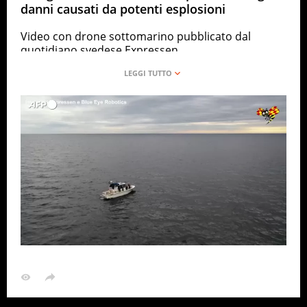
danni causati da potenti esplosioni
Video con drone sottomarino pubblicato dal
quotidiano svedese Expressen
ANSA