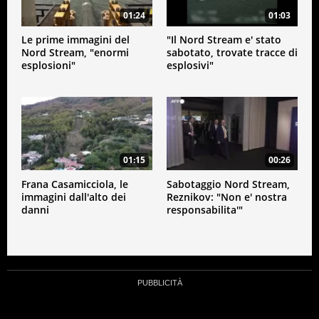
01:24
01:03
Le prime immagini del
"Il Nord Stream e' stato
Nord Stream, "enormi
sabotato, trovate tracce di
esplosioni"
esplosivi"
01:15
00:26
Frana Casamicciola, le
Sabotaggio Nord Stream,
immagini dall'alto dei
Reznikov: "Non e' nostra
danni
responsabilita'"