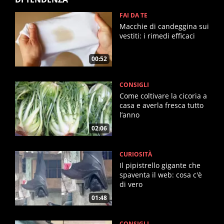
FAI DA TE
Macchie di candeggina sui
vestiti: i rimedi efficaci
00:52
CONSIGLI
Come coltivare la cicoria a
casa e averla fresca tutto
l’anno
02:06
CURIOSITÀ
Il pipistrello gigante che
spaventa il web: cosa c'è
di vero
01:48
CONSIGLI