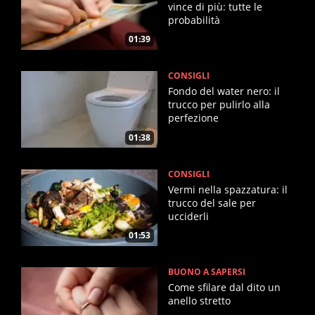
vince di più: tutte le
probabilità
01:39
CONSIGLI
Fondo del water nero: il
trucco per pulirlo alla
perfezione
01:38
CONSIGLI
Vermi nella spazzatura: il
trucco del sale per
ucciderli
01:53
BUONO A SAPERSI
Come sfilare dal dito un
anello stretto