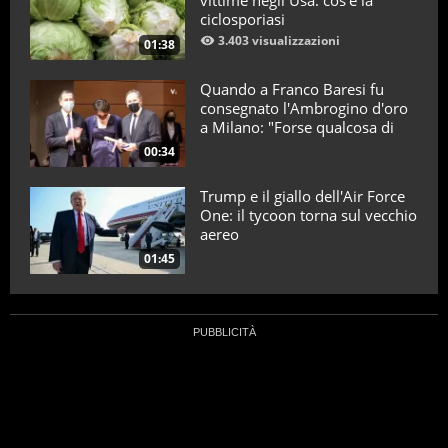
vittime negli Usa: cos’è la
ciclosporiasi
3.403 visualizzazioni
01:38
Quando a Franco Baresi fu
consegnato l'Ambrogino d'oro
a Milano: "Forse qualcosa di
positivo l'ho fatto"
00:34
Trump e il giallo dell'Air Force
One: il tycoon torna sul vecchio
aereo
01:45