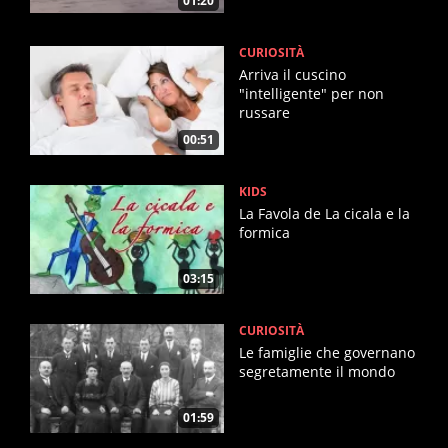
01:20
CURIOSITÀ
Arriva il cuscino
"intelligente" per non
russare
00:51
KIDS
La Favola de La cicala e la
formica
03:15
CURIOSITÀ
Le famiglie che governano
segretamente il mondo
01:59