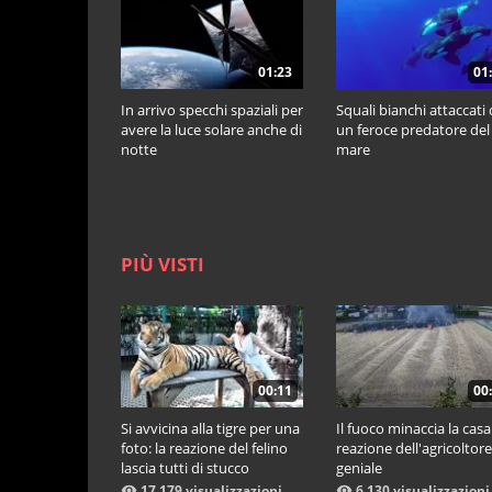
01:23
01
In arrivo specchi spaziali per
Squali bianchi attaccati
avere la luce solare anche di
un feroce predatore del
notte
mare
PIÙ VISTI
00:11
00
Si avvicina alla tigre per una
Il fuoco minaccia la casa:
foto: la reazione del felino
reazione dell'agricoltore
lascia tutti di stucco
geniale
17.179 visualizzazioni
6.130 visualizzazioni