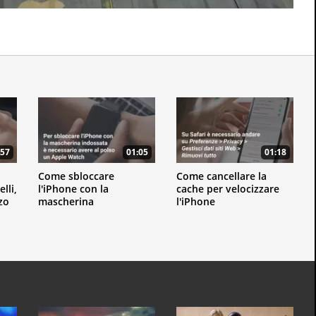
:57
01:05
01:18
Come sbloccare
Come cancellare la
lli,
l'iPhone con la
cache per velocizzare
zo
mascherina
l'iPhone