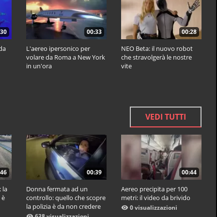
:30
00:33
00:28
 da
L'aereo ipersonico per
NEO Beta: il nuovo robot
volare da Roma a New York
che stravolgerà le nostre
in un'ora
vite
VEDI TUTTI
:46
00:39
00:44
 la
Donna fermata ad un
Aereo precipita per 100
 è
controllo: quello che scopre
metri: il video da brivido
la polizia è da non credere
0 visualizzazioni
638 visualizzazioni