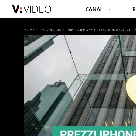
VIDEO
CANALI
R
NOTIZIE
C
HOME
TECNOLOGIA
PREZZO IPHONE 12, CONFRONTO CON L'IP
VIRALI
C
SPORT
F
INTRATTENIMENTO
B
SPETTACOLI E VIP
C
TECNOLOGIA
S
MOTORI