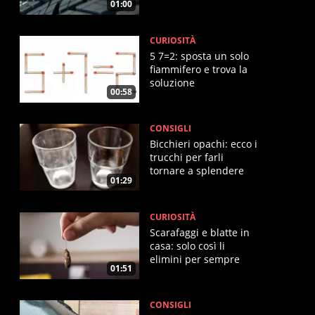
01:00
CURIOSITÀ
5 7=2: sposta un solo
fiammifero e trova la
soluzione
00:58
CONSIGLI
Bicchieri opachi: ecco i
trucchi per farli
tornare a splendere
01:29
CURIOSITÀ
Scarafaggi e blatte in
casa: solo così li
elimini per sempre
01:51
CONSIGLI