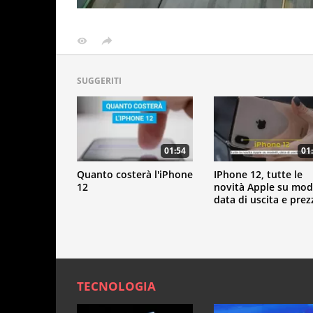
SUGGERITI
01:54
01
Quanto costerà l'iPhone
IPhone 12, tutte le
12
novità Apple su mode
data di uscita e prez
TECNOLOGIA