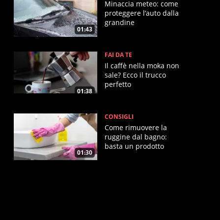
Minaccia meteo: come
proteggere l’auto dalla
grandine
01:43
FAI DA TE
Il caffè nella moka non
sale? Ecco il trucco
perfetto
01:38
CONSIGLI
Come rimuovere la
ruggine dal bagno:
basta un prodotto
01:30
magico