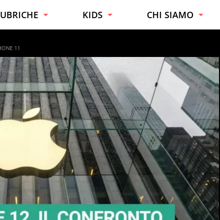
UBRICHE
KIDS
CHI SIAMO
URIOSITÀ
TUTTE LE ETÀ
ESPERTI
HONE 11
ONSIGLI
BAMBINI
CONTATTI
AI DA TE
RAGAZZI
UONO A SAPERSI
UCINA
ALUTE