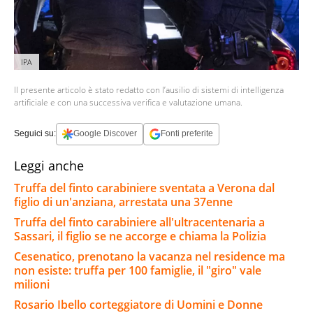
IPA
Il presente articolo è stato redatto con l’ausilio di sistemi di intelligenza
artificiale e con una successiva verifica e valutazione umana.
Seguici su:
Google Discover
Fonti preferite
Leggi anche
Truffa del finto carabiniere sventata a Verona dal
figlio di un'anziana, arrestata una 37enne
Truffa del finto carabiniere all'ultracentenaria a
Sassari, il figlio se ne accorge e chiama la Polizia
Cesenatico, prenotano la vacanza nel residence ma
non esiste: truffa per 100 famiglie, il "giro" vale
milioni
Rosario Ibello corteggiatore di Uomini e Donne