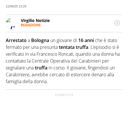
12/06/25 13:29
Virgilio Notizie
REDAZIONE
Da oltre 20 anni informa in modo indipendente,
serio, affidabile e originale su tutto quanto accade in
A
rrestato
a
Bologna
un giovane di
16 anni
che è stato
Italia e nel mondo. Cronaca, Politica, Economia,
Spettacolo: tutta l'attualità che fa notizia, finisce
fermato per una presunta
tentata truffa
. L’episodio si è
sotto il suo microscopio. Virgilio Notizie è alimentato
verificato in via Francesco Roncati, quando una donna ha
da un team di giornalisti tutti under 35 e nativi
contattato la Centrale Operativa dei Carabinieri per
digitali. Missione: con un linguaggio semplice e
segnalare una
truffa
in corso. Il giovane, fingendosi un
diretto rendere chiari, comprensibili e interessanti i
fatti del giorno.
Carabiniere, avrebbe cercato di estorcere denaro alla
famiglia della donna.