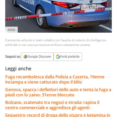
ANSA
Il presente articolo è stato redatto con l’ausilio di sistemi di intelligenza
artificiale e con una successiva verifica e valutazione umana.
Seguici su:
Google Discover
Fonti preferite
Leggi anche
Fuga rocambolesca dalla Polizia a Caserta, 19enne
inciampa e viene catturato dopo il blitz
Genova, spacca i deflettori delle auto e tenta la fuga a
piedi con lo zaino: 31enne bloccato
Bolzano, scatenato tra negozi e strada: rapina il
centro commerciale e aggredisce gli agenti
Sequestro record di droga dello stupro e ketamina in