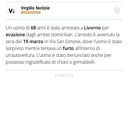
Virgilio Notizie
REDAZIONE
Da oltre 20 anni informa in modo indipendente,
serio, affidabile e originale su tutto quanto accade in
Un uomo di
68
anni è stato arrestato a
Livorno
per
Italia e nel mondo. Cronaca, Politica, Economia,
Spettacolo: tutta l'attualità che fa notizia, finisce
evasione
dagli arresti domiciliari. L’arresto è avvenuto la
sotto il suo microscopio. Virgilio Notizie è alimentato
sera del
19 marzo
in Via San Simone, dove l’uomo è stato
da un team di giornalisti tutti under 35 e nativi
sorpreso mentre tentava un
furto
all’interno di
digitali. Missione: con un linguaggio semplice e
un’autovettura. L’uomo è stato denunciato anche per
diretto rendere chiari, comprensibili e interessanti i
fatti del giorno.
possesso ingiustificato di chiavi o grimaldelli.