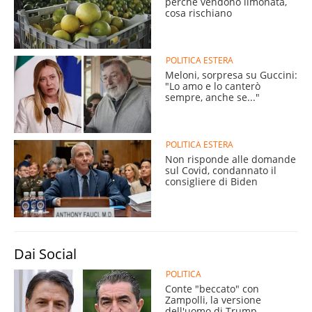
perché vendono limonata,
cosa rischiano
POLITICA ESTERA
Meloni, sorpresa su Guccini:
"Lo amo e lo canterò
sempre, anche se..."
POLITICA ESTERA
Non risponde alle domande
sul Covid, condannato il
consigliere di Biden
Dai Social
POLITICA
Conte "beccato" con
Zampolli, la versione
dell'uomo di Trump