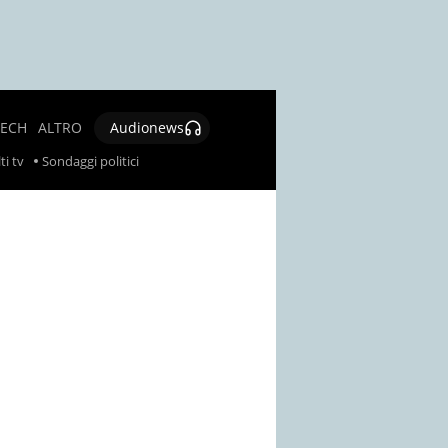
TECH
ALTRO
Audionews
SALUTE
ti tv
Sondaggi politici
CULTURA E
SPETTACOLO
GIOCHI E
LOTTERIE
SOCIAL
NEWS
SPECIALI
AUTORI
CONTATTI