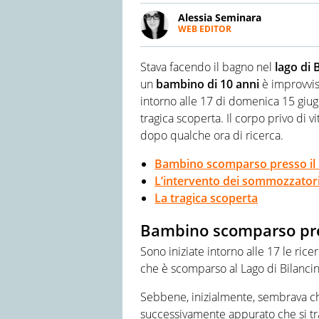
Alessia Seminara
WEB EDITOR
LINKEDIN
SEO copywriter e web editor, 
testate giornalistiche. Oltre 
Stava facendo il bagno nel
lago di 
i viaggi. Vive in Sicilia da se
esplorare nuove realtà e cult
un
bambino di 10 anni
è improvv
intorno alle 17 di domenica 15 giug
tragica scoperta. Il corpo privo di v
dopo qualche ora di ricerca.
Bambino scomparso presso il l
L’intervento dei sommozzator
La tragica scoperta
Bambino scomparso pres
Sono iniziate intorno alle 17 le ri
che è scomparso al Lago di Bilanci
Sebbene, inizialmente, sembrava che
successivamente appurato che si tra