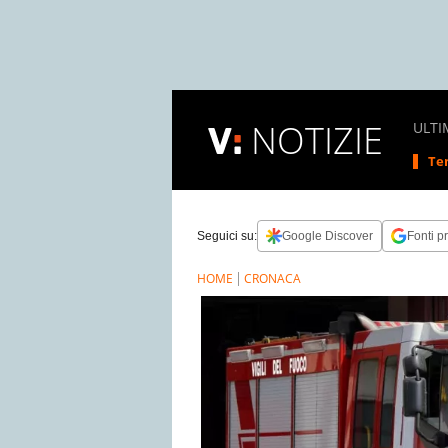
NOTIZIE
ULTI
Tem
Seguici su:
Google Discover
Fonti pr
HOME
CRONACA