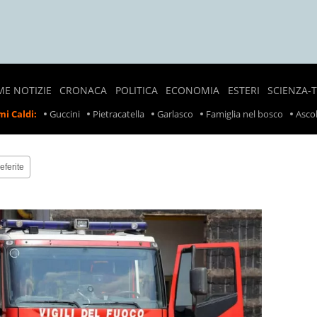
ME NOTIZIE
CRONACA
POLITICA
ECONOMIA
ESTERI
SCIENZA-
NOTIZIE
SONDAGGI
LAVORO
CRONACA
i Caldi:
Guccini
Pietracatella
Garlasco
Famiglia nel bosco
Ascol
LOCALI
POLITICI
ESTERA
PREZZI
CRONACA
POLITICA
SCIOPERI
NERA
ESTERA
eferite
TASSE
INCIDENTI
INCIDENTI
SUL
LAVORO
RITIRO
PRODOTTI
ALIMENTARI
METEO