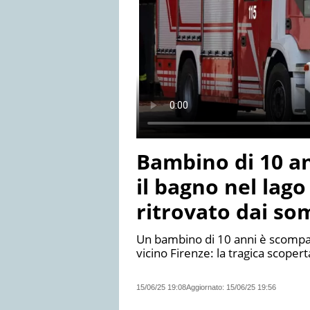
Bambino di 10 a
il bagno nel lago
ritrovato dai s
Un bambino di 10 anni è scompar
vicino Firenze: la tragica scope
15/06/25 19:08
Aggiornato:
15/06/25 19:56