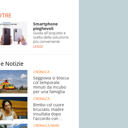
DTRE
Smartphone
pieghevoli
Guida all'acquisto e
scelta della soluzione
più conveniente
LEGGI
e Notizie
CRONACA
Seggiovia si blocca
col temporale,
minuti da incubo
per una famiglia
CRONACA
Bimbo col cuore
bruciato, madre
insultata dopo
l'accordo con
l'ospedale
CRONACA NERA