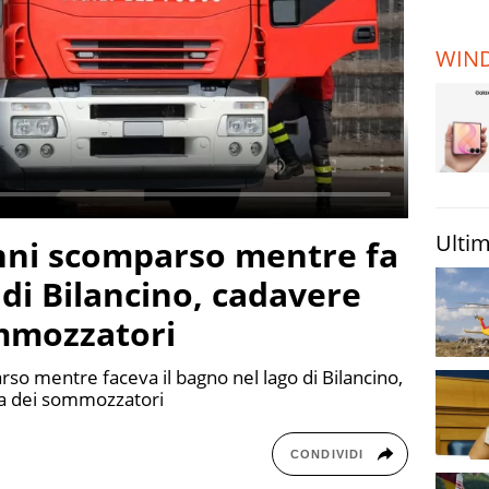
TERREMOTI
E VULCANI
WIN
STORIE
Ultim
nni scomparso mentre fa
 di Bilancino, cadavere
ommozzatori
so mentre faceva il bagno nel lago di Bilancino,
rta dei sommozzatori
CONDIVIDI