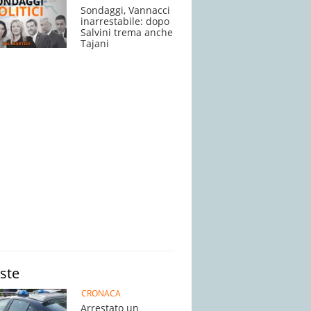
Sondaggi, Vannacci
inarrestabile: dopo
Salvini trema anche
Tajani
iste
CRONACA
Arrestato un