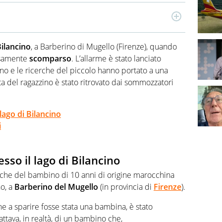
classe 1991. Ha lavorato come redattrice per diverse
a quella per la scrittura, coltiva una grande passione per
Bilancino
, a Barberino di Mugello (Firenze), quando
mpre ma, ogni volta che ne ha la possibilità, ama
ure.
isamente
scomparso
. L’allarme è stato lanciato
no e le ricerche del piccolo hanno portato a una
ita del ragazzino è stato ritrovato dai sommozzatori
ago di Bilancino
i
so il lago di Bilancino
cerche del bambino di 10 anni di origine marocchina
no, a
Barberino del Mugello
(in provincia di
Firenze
).
 a sparire fosse stata una bambina, è stato
ttava, in realtà, di un bambino che,