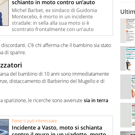
schianto in moto contro un’auto
Michel Barbet, ex sindaco di Guidonia
Ultim
Montecelio, è morto in un incidente
stradale: in sella alla sua moto si è
scontrato frontalmente con un’auto
 discordanti. C’è chi afferma che il bambino sia stato
a di sparire.
zzatori
parsa del bambino di 10 anni sono immediatamente
enze, distaccamento di Barberino del Mugello e di
la sparizione, le ricerche sono avvenute
sia in terra
Forse ti può interessare
Incidente a Vasto, moto si schianta
contro il muro in un viadotto, morto