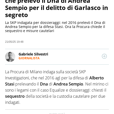
che prelevò il Dna di Andrea
Sempio per il delitto di Garlasco in
segreto
La SKP indagata per dossieraggi: nel 2016 prelevò il Dna di
Andrea Sempio per la difesa Stasi. Ora la Procura chiede il
sequestro e misure cautelari
21/05/25 19:48
Gabriele Silvestri
GIORNALISTA
LINKEDIN
Giornalista pubblicista, esperto di media, scrive di
cronaca, politica e attualità. Laureato in
La Procura di Milano indaga sulla società SKP
comunicazione alla Sapienza, si è affermato come
autore e conduttore di TG e programmi giornalistici.
Investigazioni, che nel 2016 agì per la difesa di
Alberto
Collabora con diverse redazioni online, emittenti
Stasi
prelevando il
Dna
di
Andrea
Sempio
. Nel mirino ci
televisive e radiofoniche.
sono i legami con il caso Equalize e dossieraggi: chiesti il
sequestro
della società e la custodia cautelare per due
indagati.