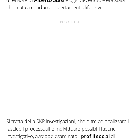
difensore di
Alberto
Stasi
e oggi deceduto – era stata
chiamata a condurre accertamenti difensivi.
Si tratta della SKP Investigazioni, che oltre ad analizzare i
fascicoli processuali e individuare possibili lacune
investigative, avrebbe esaminato i
profili
social
di