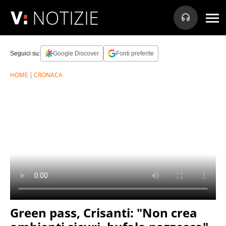
NOTIZIE
Seguici su:
Google Discover
Fonti preferite
HOME
CRONACA
Green pass, Crisanti: "Non crea