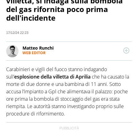
villetta, si indaga sulla bombola
del gas rifornita poco prima
dell'incidente
17/12/24 22:23
Matteo Runchi
WEB EDITOR
Redattore esperto di economia, appassionato di
tecnologia e sport. Scrive di attualità e cronaca.
Carabinieri e vigili del fuoco stanno indagando
Laureato in Storia all’Università degli Studi di Milano,
ha lavorato per diversi siti e redazioni.
sull’
esplosione della villetta di Aprilia
che ha causato la
morte di due donne e una bambina di 11 anni. Sotto
accusa l’impianto a Gpl che alimentava il palazzo: poche
ore prima la bombola di stoccaggio del gas era stata
riempita. Le autorità stanno investigando proprio sulle
procedure di rifornimento.