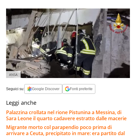
ANSA
Seguici su:
Google Discover
Fonti preferite
Leggi anche
Palazzina crollata nel rione Pistunina a Messina, di
Sara Leone il quarto cadavere estratto dalle macerie
Migrante morto col parapendio poco prima di
arrivare a Ceuta, precipitato in mare: era partito dal