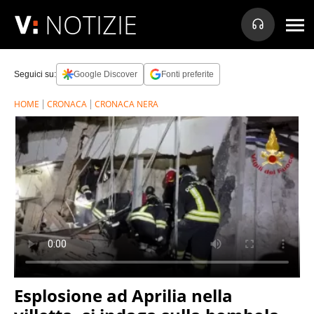
NOTIZIE
Seguici su:
Google Discover
Fonti preferite
HOME
CRONACA
CRONACA NERA
Esplosione ad Aprilia nella