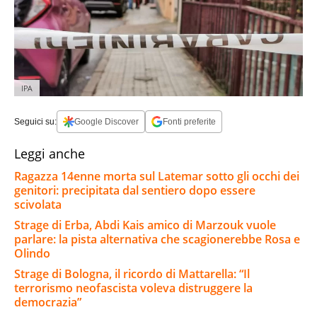
IPA
Seguici su:
Google Discover
Fonti preferite
Leggi anche
Ragazza 14enne morta sul Latemar sotto gli occhi dei
genitori: precipitata dal sentiero dopo essere
scivolata
Strage di Erba, Abdi Kais amico di Marzouk vuole
parlare: la pista alternativa che scagionerebbe Rosa e
Olindo
Strage di Bologna, il ricordo di Mattarella: “Il
terrorismo neofascista voleva distruggere la
democrazia”