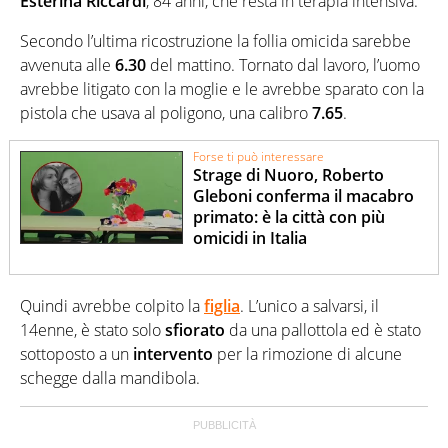
Esterina Riccardi
, 84 anni, che resta in terapia intensiva.
Secondo l’ultima ricostruzione la follia omicida sarebbe
avvenuta alle
6.30
del mattino. Tornato dal lavoro, l’uomo
avrebbe litigato con la moglie e le avrebbe sparato con la
pistola che usava al poligono, una calibro
7.65
.
Forse ti può interessare
Strage di Nuoro, Roberto
Gleboni conferma il macabro
primato: è la città con più
omicidi in Italia
Quindi avrebbe colpito la
figlia
. L’unico a salvarsi, il
14enne, è stato solo
sfiorato
da una pallottola ed è stato
sottoposto a un
intervento
per la rimozione di alcune
schegge dalla mandibola.