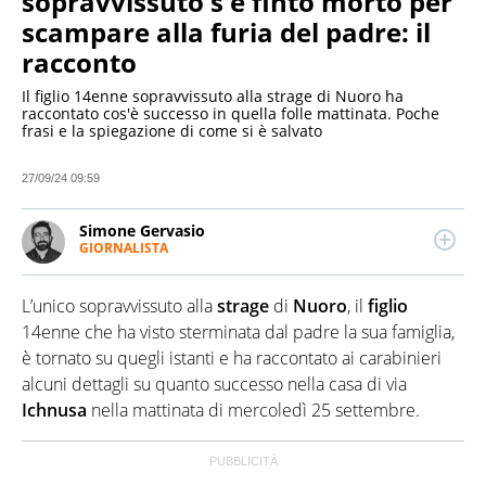
sopravvissuto s'è finto morto per
scampare alla furia del padre: il
racconto
Il figlio 14enne sopravvissuto alla strage di Nuoro ha
raccontato cos'è successo in quella folle mattinata. Poche
frasi e la spiegazione di come si è salvato
27/09/24 09:59
Simone Gervasio
GIORNALISTA
LINKEDIN
Giornalista professionista, napoletano trapiantato a
Milano, si occupa di cronaca, attualità, cultura pop e
L’unico sopravvissuto alla
strage
di
Nuoro
, il
figlio
sport. Dopo una laurea in Comunicazione e un
master in Giornalismo, ha lavorato per diversi siti e
14enne che ha visto sterminata dal padre la sua famiglia,
redazioni. Oltre al web, ha avuto esperienze anche
è tornato su quegli istanti e ha raccontato ai carabinieri
in tv e in radio
alcuni dettagli su quanto successo nella casa di via
Ichnusa
nella mattinata di mercoledì 25 settembre.