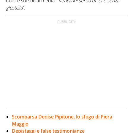
dolore sui social media: “
Vent’anni senza di lei e senza
giustizia
“.
Scomparsa Denise Pipitone, lo sfogo di Piera
Maggio
Depistaggi e false testimonianze