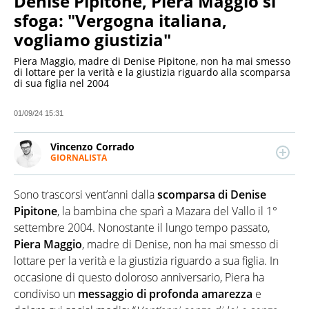
Denise Pipitone, Piera Maggio si
sfoga: "Vergogna italiana,
vogliamo giustizia"
Piera Maggio, madre di Denise Pipitone, non ha mai smesso
di lottare per la verità e la giustizia riguardo alla scomparsa
di sua figlia nel 2004
01/09/24 15:31
Vincenzo Corrado
GIORNALISTA
LINKEDIN
Giornalista professionista. Negli ultimi 16 anni ha
ricoperto i ruoli di redattore, caposervizio e
Sono trascorsi vent’anni dalla
scomparsa di Denise
caporedattore per diverse testate locali e nazionali
occupandosi di cronaca, cultura e sport.
Pipitone
, la bambina che sparì a Mazara del Vallo il 1°
Attualmente direttore di una rivista di racconto
settembre 2004. Nonostante il lungo tempo passato,
sportivo
Piera Maggio
, madre di Denise, non ha mai smesso di
lottare per la verità e la giustizia riguardo a sua figlia. In
occasione di questo doloroso anniversario, Piera ha
condiviso un
messaggio di profonda amarezza
e