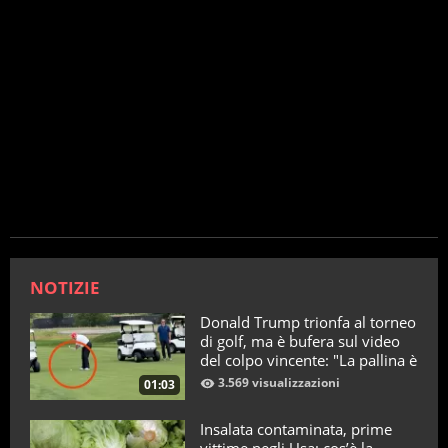
NOTIZIE
Donald Trump trionfa al torneo
di golf, ma è bufera sul video
del colpo vincente: "La pallina è
telecomandata"
3.569 visualizzazioni
01:03
Insalata contaminata, prime