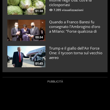
vittime negli Usa: cos’è la
ciclosporiasi
7.395 visualizzazioni
01:38
Quando a Franco Baresi fu
consegnato l'Ambrogino d'oro
a Milano: "Forse qualcosa di
positivo l'ho fatto"
00:34
Trump e il giallo dell'Air Force
One: il tycoon torna sul vecchio
aereo
01:45