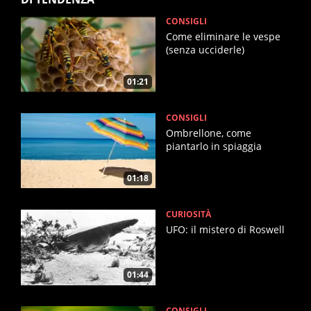
CONSIGLI
Come eliminare le vespe
(senza ucciderle)
01:21
CONSIGLI
Ombrellone, come
piantarlo in spiaggia
01:18
CURIOSITÀ
UFO: il mistero di Roswell
01:44
CONSIGLI