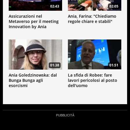
02:43
02:05
Assicurazioni nel
Ania, Farina: "Chiediamo
Metaverso per il meeting
regole chiare e stabili"
Innovation by Ania
01:38
01:51
Ania Goledzinowska: dal
La sfida di Robee: fare
Bunga Bunga agli
lavori pericolosi al posto
esorcismi
dell'uomo