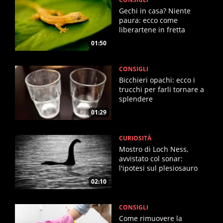
Gechi in casa? Niente
paura: ecco come
liberartene in fretta
01:50
CONSIGLI
Bicchieri opachi: ecco i
trucchi per farli tornare a
splendere
01:29
CURIOSITÀ
Mostro di Loch Ness,
avvistato col sonar:
l'ipotesi sul plesiosauro
02:10
CONSIGLI
Come rimuovere la