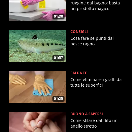
ruggine dal bagno: basta
un prodotto magico
01:30
CONSIGLI
Cosa fare se punti dal
pesce ragno
01:57
FAI DA TE
Come eliminare i graffi da
tutte le superfici
01:25
BUONO A SAPERSI
Come sfilare dal dito un
anello stretto