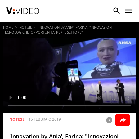
VIDEO
HOME
NOTIZIE
'INNOVATION BY ANIA', FARINA: "INNOVAZIONI
TECNOLOGICHE, OPPORTUNITA' PER IL SETTORE"
NOTIZIE
15 FEBBRAIO 2019
'Innovation by Ania', Farina: "Innovazioni