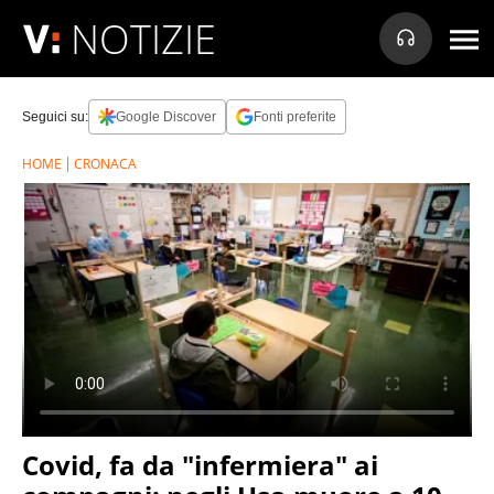
NOTIZIE
Seguici su:
Google Discover
Fonti preferite
HOME
CRONACA
Covid, fa da "infermiera" ai