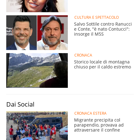
CULTURA E SPETTACOLO
Salvo Sottile contro Ranucci
e Conte, "è nato Contucci":
insorge il M5S
CRONACA
Storico locale di montagna
chiuso per il caldo estremo
Dai Social
CRONACA ESTERA
Migrante precipita col
parapendio, provava ad
attraversare il confine