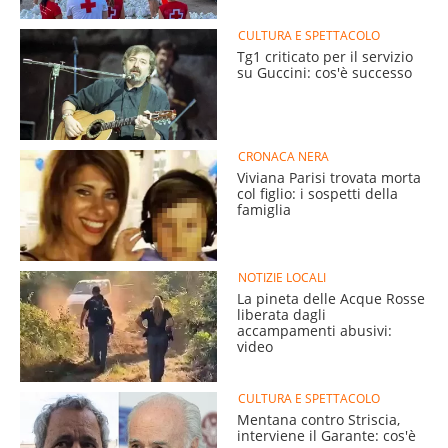
CULTURA E SPETTACOLO
Tg1 criticato per il servizio
su Guccini: cos'è successo
CRONACA NERA
Viviana Parisi trovata morta
col figlio: i sospetti della
famiglia
NOTIZIE LOCALI
La pineta delle Acque Rosse
liberata dagli
accampamenti abusivi:
video
CULTURA E SPETTACOLO
Mentana contro Striscia,
interviene il Garante: cos'è