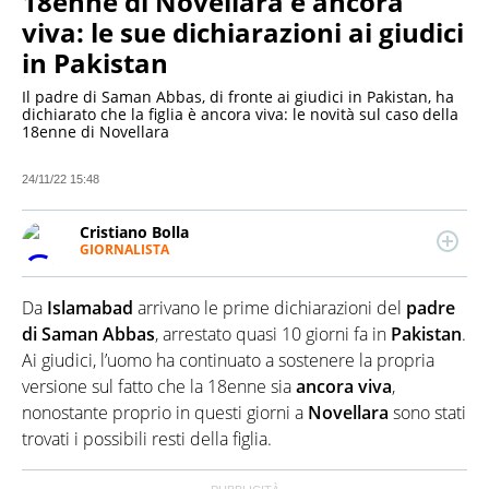
18enne di Novellara è ancora
viva: le sue dichiarazioni ai giudici
in Pakistan
Il padre di Saman Abbas, di fronte ai giudici in Pakistan, ha
dichiarato che la figlia è ancora viva: le novità sul caso della
18enne di Novellara
24/11/22 15:48
Cristiano Bolla
GIORNALISTA
LINKEDIN
Giornalista pubblicista esperto di cinema,
televisione, nuovi media e spettacolo, scrive anche di
Da
Islamabad
arrivano le prime dichiarazioni del
padre
cronaca e attualità. Laureato in Scienze e Tecnologie
delle Arti e dello Spettacolo con Master in
di Saman Abbas
, arrestato quasi 10 giorni fa in
Pakistan
.
Drammaturgia e Sceneggiatura, ha lavorato per
Ai giudici, l’uomo ha continuato a sostenere la propria
diverse produzioni prima di muovere i primi passi
versione sul fatto che la 18enne sia
ancora viva
,
nelle redazioni di testate giornalistiche di Torino e
nonostante proprio in questi giorni a
Novellara
sono stati
Milano. Attualmente collabora anche con importanti
riviste di settore.
trovati i possibili resti della figlia.