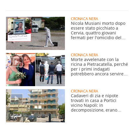
CRONACA NERA
Nicola Musiani morto dopo
essere stato picchiato a
Cervia, quattro giovani
fermati per l'omicidio del
54enne
CRONACA NERA
Morte avvelenate con la
ricina a Pietracatella, perché
per i primi indagati
potrebbero ancora servire
mesi
CRONACA NERA
Cadaveri di zia e nipote
trovati in casa a Portici
vicino Napoli: in
decomposizione, erano
morti da giorni