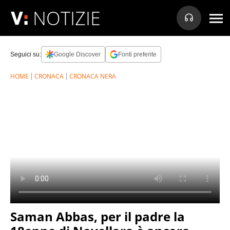
NOTIZIE
Seguici su:
Google Discover
Fonti preferite
HOME
CRONACA
CRONACA NERA
Saman Abbas, per il padre la