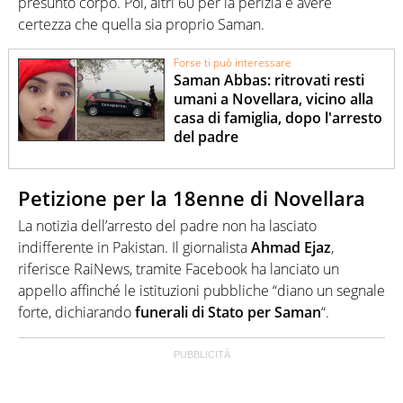
presunto corpo. Poi, altri 60 per la perizia e avere
certezza che quella sia proprio Saman.
Forse ti può interessare
Saman Abbas: ritrovati resti
umani a Novellara, vicino alla
casa di famiglia, dopo l'arresto
del padre
Petizione per la 18enne di Novellara
La notizia dell’arresto del padre non ha lasciato
indifferente in Pakistan. Il giornalista
Ahmad Ejaz
,
riferisce RaiNews, tramite Facebook ha lanciato un
appello affinché le istituzioni pubbliche “diano un segnale
forte, dichiarando
funerali di Stato per Saman
“.