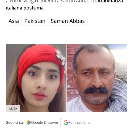
affinché venga conferita a Saman Abbas la
cittadinanza
italiana postuma
.
Asia
Pakistan
Saman Abbas
ANSA
Seguici su:
Google Discover
Fonti preferite