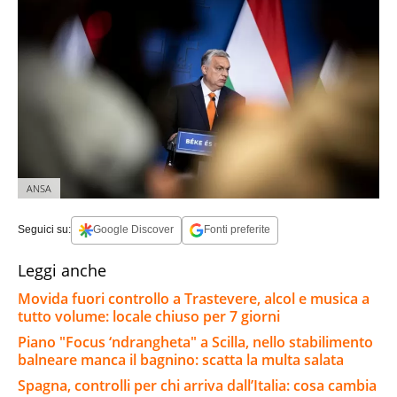
ANSA
Seguici su:
Google Discover
Fonti preferite
Leggi anche
Movida fuori controllo a Trastevere, alcol e musica a
tutto volume: locale chiuso per 7 giorni
Piano "Focus ‘ndrangheta" a Scilla, nello stabilimento
balneare manca il bagnino: scatta la multa salata
Spagna, controlli per chi arriva dall’Italia: cosa cambia