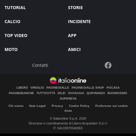
TUTORIAL
STORIE
CALCIO
INCIDENTE
TOP VIDEO
APP
MOTO
AMICI
Contatti
LIBERO
VIRGILIO
PAGINEGIALLE
PAGINEGIALLE SHOP
PGCASA
PAGINEBIANCHE
TUTTOCITTÀ
DILEI
SIVIAGGIA
QUIFINANZA
BUONISSIMO
SUPEREVA
Chi siamo
Note Legali
Privacy
Cookie Policy
Preferenze sui cookie
Aiuto
© Italiaonline S.p.A. 2026
Direzione e coordinamento di Libero Acquisition S.á r.l.
P. IVA 03970540963