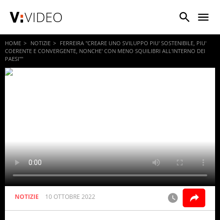
VIDEO
HOME
NOTIZIE
FERREIRA "CREARE UNO SVILUPPO PIU' SOSTENIBILE, PIU'
COERENTE E CONVERGENTE, NONCHE' CON MENO SQUILIBRI ALL'INTERNO DEI
PAESI""
NOTIZIE
10 OTTOBRE 2022