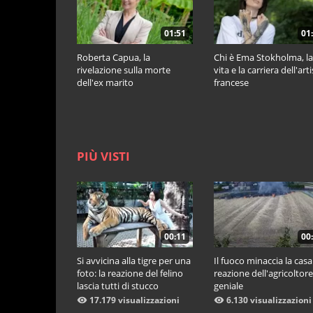
01:51
01
Roberta Capua, la
Chi è Ema Stokholma, la
rivelazione sulla morte
vita e la carriera dell'art
dell'ex marito
francese
PIÙ VISTI
00:11
00
Si avvicina alla tigre per una
Il fuoco minaccia la casa:
foto: la reazione del felino
reazione dell'agricoltore
lascia tutti di stucco
geniale
17.179 visualizzazioni
6.130 visualizzazioni