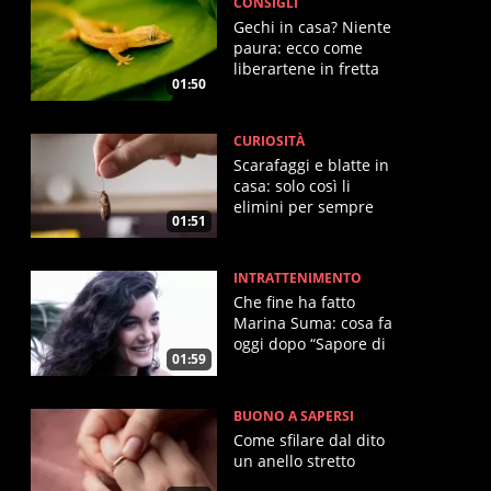
CONSIGLI
Gechi in casa? Niente
paura: ecco come
liberartene in fretta
01:50
CURIOSITÀ
Scarafaggi e blatte in
casa: solo così li
elimini per sempre
01:51
INTRATTENIMENTO
Che fine ha fatto
Marina Suma: cosa fa
oggi dopo “Sapore di
01:59
Mare”
BUONO A SAPERSI
Come sfilare dal dito
un anello stretto