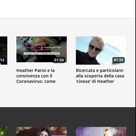
:13
01:34
01:35
Heather Parisi e la
Ricercata e particolare:
convivenza con il
alla scoperta della casa
Coronavirus: come
'cinese' di Heather
sono cambiate le
Parisi
abitudini della showgirl