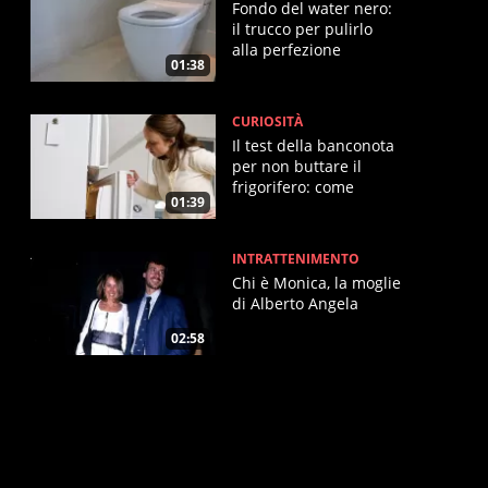
Fondo del water nero:
il trucco per pulirlo
alla perfezione
01:38
CURIOSITÀ
Il test della banconota
per non buttare il
frigorifero: come
01:39
funziona
INTRATTENIMENTO
Chi è Monica, la moglie
di Alberto Angela
02:58