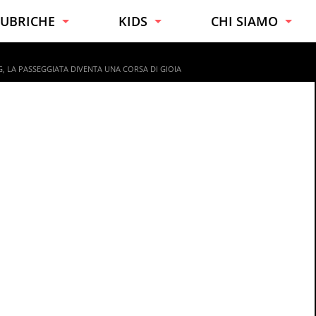
UBRICHE
KIDS
CHI SIAMO
URIOSITÀ
TUTTE LE ETÀ
ESPERTI
G, LA PASSEGGIATA DIVENTA UNA CORSA DI GIOIA
ONSIGLI
BAMBINI
CONTATTI
AI DA TE
RAGAZZI
UONO A SAPERSI
UCINA
ALUTE