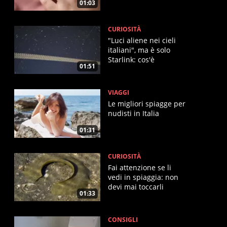
01:03
CURIOSITÀ
"Luci aliene nei cieli
italiani", ma è solo
Starlink: cos'è
01:51
VIAGGI
Le migliori spiagge per
nudisti in Italia
01:31
CURIOSITÀ
Fai attenzione se li
vedi in spiaggia: non
devi mai toccarli
01:33
CONSIGLI