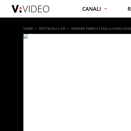
VIDEO
CANALI
R
NOTIZIE
C
HOME
SPETTACOLI E VIP
HEATHER PARISI E I FIGLI A HONG KON
VIRALI
C
SPORT
F
INTRATTENIMENTO
B
SPETTACOLI E VIP
C
TECNOLOGIA
S
MOTORI