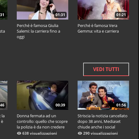
:31
01:31
01:21
Perché è famosa Giulia
Perché è famosa Vera
ista
Salemi: la carriera fino a
Gemma: vita e carriera
oggi
VEDI TUTTI
:46
00:39
01:56
 la
Donna fermata ad un
Striscia la notizia cancellato
 è
controllo: quello che scopre
dopo 38 anni, Mediaset
la polizia è da non credere
chiude anche i social
638 visualizzazioni
290 visualizzazioni