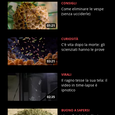
CONSIGLI
Come eliminare le vespe
(senza ucciderle)
01:21
CURIOSITÀ
C'è vita dopo la morte: gli
scienziati hanno le prove
03:21
VIRALI
Il ragno tesse la sua tela: il
video in time-lapse è
ipnotico
02:35
BUONO A SAPERSI