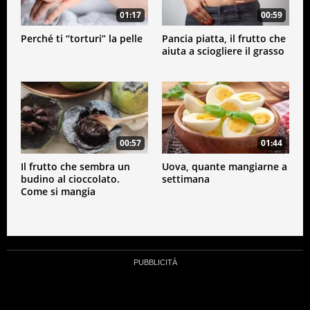
Se volete provare l’esperimento della dott.ssa
01:17
00:59
Tomiyama fate così:
scegliete un frutto
che non
Perché ti “torturi” la pelle
Pancia piatta, il frutto che
mangiate spesso (come mango, kiwi o ananas);
aiuta a sciogliere il grasso
consumatelo
in momenti della giornata e luoghi
diversi, in modo che “funzioni” ovunque. Optate
per il vostro “
frutto magico
” ogniqualvolta vi
sentiate tesi, stressati o ansiosi; Senza dubbio si
tratta di una
sana abitudine
, da adottare anche
per dire addio a spuntini industriali decisamente
poco salutari.
00:57
01:44
Fonte: dott.ssa Janet Tomiyama
Il frutto che sembra un
Uova, quante mangiarne a
budino al cioccolato.
settimana
Come si mangia
SCIENZA