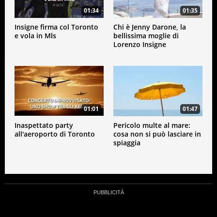
01:34
01:35
Insigne firma col Toronto
Chi è Jenny Darone, la
e vola in Mls
bellissima moglie di
Lorenzo Insigne
01:01
01:47
Inaspettato party
Pericolo multe al mare:
all'aeroporto di Toronto
cosa non si può lasciare in
spiaggia