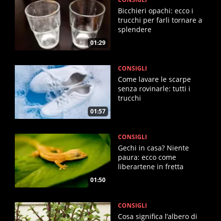
Bicchieri opachi: ecco i
trucchi per farli tornare a
splendere
01:29
CONSIGLI
Come lavare le scarpe
senza rovinarle: tutti i
trucchi
01:57
CONSIGLI
Gechi in casa? Niente
paura: ecco come
liberartene in fretta
01:50
CONSIGLI
Cosa significa l’albero di