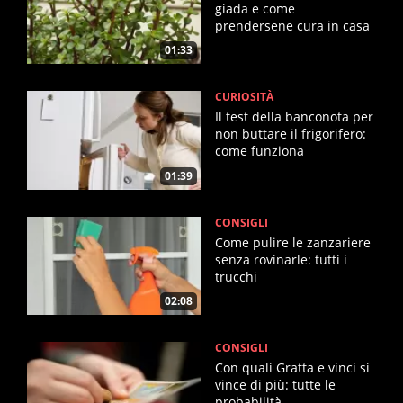
giada e come
prendersene cura in casa
01:33
CURIOSITÀ
Il test della banconota per
non buttare il frigorifero:
come funziona
01:39
CONSIGLI
Come pulire le zanzariere
senza rovinarle: tutti i
trucchi
02:08
CONSIGLI
Con quali Gratta e vinci si
vince di più: tutte le
probabilità