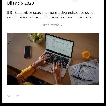
Bilancio 2023
Il 31 dicembre scade la normativa esistente sullo
smart working, finora consentito per lavoratori
fragili e genitori di under 14. Con un emendamento
alla legge di Bilancio è arrivata la proroga fino al 31
marzo 2023. Ma l’intervento riguarda solo i
dipendenti che rientrano nella categoria dei fragili,
sia nel pubblico che nel privato. Stop al lavoro da
remoto senza obbligo di accordo individuale per i
genitori di figli under 14. Lo smart working è
concesso solo a persone che risultino, dietro
certificazione medica, particolarmente a rischio in
termini di salute. Come disabili gravi,
immunodepressi, pazienti oncologici o con terapie
salvavita in corso
CRONACA