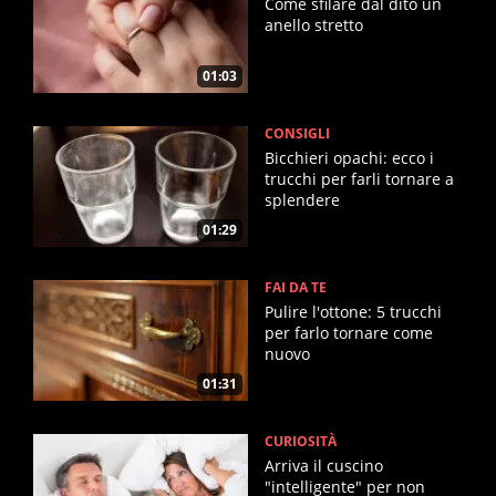
Come sfilare dal dito un
anello stretto
01:03
CONSIGLI
Bicchieri opachi: ecco i
trucchi per farli tornare a
splendere
01:29
FAI DA TE
Pulire l'ottone: 5 trucchi
per farlo tornare come
nuovo
01:31
CURIOSITÀ
Arriva il cuscino
"intelligente" per non