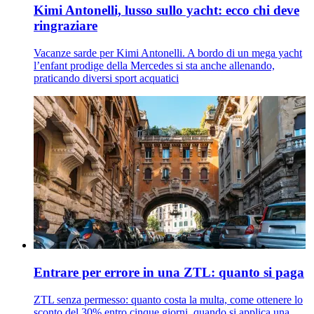
Kimi Antonelli, lusso sullo yacht: ecco chi deve
ringraziare
Vacanze sarde per Kimi Antonelli. A bordo di un mega yacht
l’enfant prodige della Mercedes si sta anche allenando,
praticando diversi sport acquatici
Entrare per errore in una ZTL: quanto si paga
ZTL senza permesso: quanto costa la multa, come ottenere lo
sconto del 30% entro cinque giorni, quando si applica una