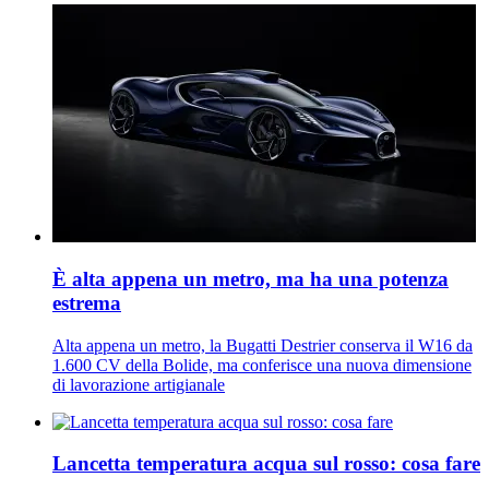
È alta appena un metro, ma ha una potenza
estrema
Alta appena un metro, la Bugatti Destrier conserva il W16 da
1.600 CV della Bolide, ma conferisce una nuova dimensione
di lavorazione artigianale
Lancetta temperatura acqua sul rosso: cosa fare