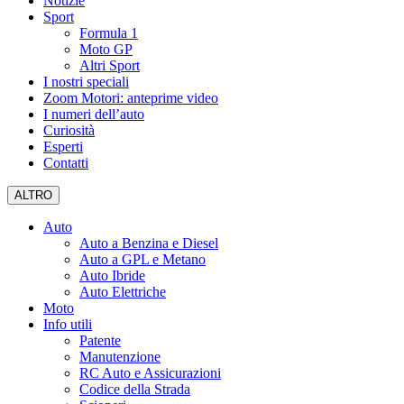
Notizie
Sport
Formula 1
Moto GP
Altri Sport
I nostri speciali
Zoom Motori: anteprime video
I numeri dell’auto
Curiosità
Esperti
Contatti
ALTRO
Auto
Auto a Benzina e Diesel
Auto a GPL e Metano
Auto Ibride
Auto Elettriche
Moto
Info utili
Patente
Manutenzione
RC Auto e Assicurazioni
Codice della Strada