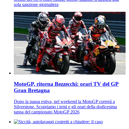
sola sanzione giornaliera
MotoGP, ritorna Bezzecchi: orari TV del GP
Gran Bretagna
Dopo la pausa estiva, nel weekend la MotoGP correrà a
Silverstone. Scopriamo i temi e gli orari della dodicesima
tappa del campionato MotoGP 2026