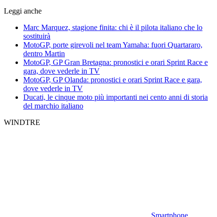
Leggi anche
Marc Marquez, stagione finita: chi è il pilota italiano che lo
sostituirà
MotoGP, porte girevoli nel team Yamaha: fuori Quartararo,
dentro Martin
MotoGP, GP Gran Bretagna: pronostici e orari Sprint Race e
gara, dove vederle in TV
MotoGP, GP Olanda: pronostici e orari Sprint Race e gara,
dove vederle in TV
Ducati, le cinque moto più importanti nei cento anni di storia
del marchio italiano
WINDTRE
Smartphone