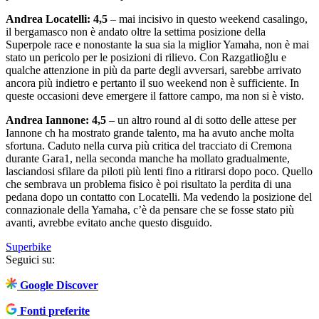
Andrea Locatelli: 4,5
– mai incisivo in questo weekend casalingo,
il bergamasco non è andato oltre la settima posizione della
Superpole race e nonostante la sua sia la miglior Yamaha, non è mai
stato un pericolo per le posizioni di rilievo. Con Razgatlioğlu e
qualche attenzione in più da parte degli avversari, sarebbe arrivato
ancora più indietro e pertanto il suo weekend non è sufficiente. In
queste occasioni deve emergere il fattore campo, ma non si è visto.
Andrea Iannone: 4,5
– un altro round al di sotto delle attese per
Iannone ch ha mostrato grande talento, ma ha avuto anche molta
sfortuna. Caduto nella curva più critica del tracciato di Cremona
durante Gara1, nella seconda manche ha mollato gradualmente,
lasciandosi sfilare da piloti più lenti fino a ritirarsi dopo poco. Quello
che sembrava un problema fisico è poi risultato la perdita di una
pedana dopo un contatto con Locatelli. Ma vedendo la posizione del
connazionale della Yamaha, c’è da pensare che se fosse stato più
avanti, avrebbe evitato anche questo disguido.
Superbike
Seguici su:
Google Discover
Fonti preferite