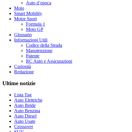
Auto d’epoca
Moto
Smart Mobility
Motor Sport
Formula 1
Moto GP
Glossario
Informazioni Utili
Codice della Strada
Manutenzione
Patente
RC Auto e Assicurazioni
Curiosità
Redazione
Ultime notizie
Lista Tag
Auto Elettriche
Auto Ibride
Auto Benzina
Auto Diesel
Auto Usate
Crossover
SUV