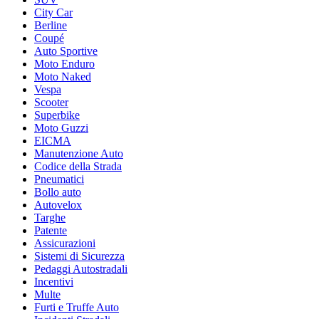
City Car
Berline
Coupé
Auto Sportive
Moto Enduro
Moto Naked
Vespa
Scooter
Superbike
Moto Guzzi
EICMA
Manutenzione Auto
Codice della Strada
Pneumatici
Bollo auto
Autovelox
Targhe
Patente
Assicurazioni
Sistemi di Sicurezza
Pedaggi Autostradali
Incentivi
Multe
Furti e Truffe Auto