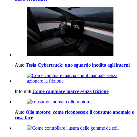
Auto
Tesla Cybertruck: uno sguardo inedito agli interni
Info utili
Come cambiare marce senza frizione
Auto
Olio motore: come riconoscere il consumo anomalo e
cosa fare