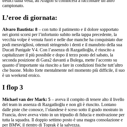
tredici dalla vetta, ad Aragon si comincerà a raccontare un altro
campionato.
L’eroe di giornata:
Alvaro Bautista: 8
– con tutto il patimento e il dolore sopportato
nei giorni scorsi per l’infortunio subito nella tappa precedente, la
vecchia volpe è venuta fuori e nelle due manche ha conquistato due
podi meravigliosi, ottenuti stringendo i denti e il manubrio della sua
Ducati Panigale V4. Con l’assenza di Razgatlioğlu, è riuscito a
capitalizzare il più possibile e dopo il terzo posto del sabato, la
seconda posizione di Gara2 davanti a Bulega, mette l’accento su
quanto d’importante sia riuscito a fare in condizioni fisiche tutt’altro
che buone. Molto forte mentalmente nel momento più difficile, il suo
è un weekend eroico.
I flop 3
Michael van der Mark: 5
– aveva il compito di tenere alto il livello
del team in assenza di Razgatlioğlu e non gli è riuscito. Lontano
dalle piste che conosce, l’olandese è sceso sotto il grado mostrato in
Francia, dove aveva vinto in un tripudio di fiducia e motivazione per
tutta la squadra. Il doppio settimo posto è una magra consolazione e
per BMW, il rientro di Toprak è la salvezza.