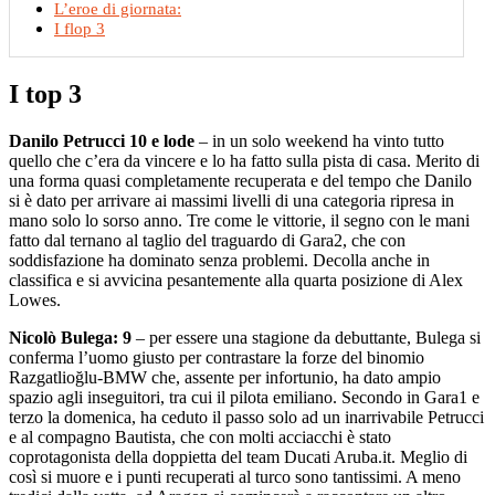
L’eroe di giornata:
I flop 3
I top 3
Danilo Petrucci 10 e lode
– in un solo weekend ha vinto tutto
quello che c’era da vincere e lo ha fatto sulla pista di casa. Merito di
una forma quasi completamente recuperata e del tempo che Danilo
si è dato per arrivare ai massimi livelli di una categoria ripresa in
mano solo lo sorso anno. Tre come le vittorie, il segno con le mani
fatto dal ternano al taglio del traguardo di Gara2, che con
soddisfazione ha dominato senza problemi. Decolla anche in
classifica e si avvicina pesantemente alla quarta posizione di Alex
Lowes.
Nicolò Bulega: 9
– per essere una stagione da debuttante, Bulega si
conferma l’uomo giusto per contrastare la forze del binomio
Razgatlioğlu-BMW che, assente per infortunio, ha dato ampio
spazio agli inseguitori, tra cui il pilota emiliano. Secondo in Gara1 e
terzo la domenica, ha ceduto il passo solo ad un inarrivabile Petrucci
e al compagno Bautista, che con molti acciacchi è stato
coprotagonista della doppietta del team Ducati Aruba.it. Meglio di
così si muore e i punti recuperati al turco sono tantissimi. A meno