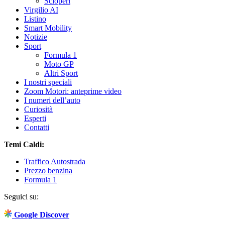
Scioperi
Virgilio AI
Listino
Smart Mobility
Notizie
Sport
Formula 1
Moto GP
Altri Sport
I nostri speciali
Zoom Motori: anteprime video
I numeri dell’auto
Curiosità
Esperti
Contatti
Temi Caldi:
Traffico Autostrada
Prezzo benzina
Formula 1
Seguici su:
Google Discover