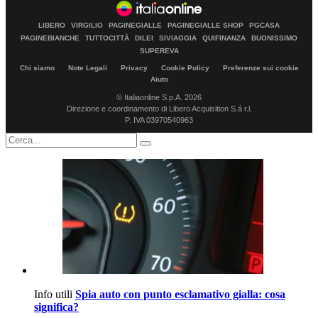
LIBERO
VIRGILIO
PAGINEGIALLE
PAGINEGIALLE SHOP
PGCASA
PAGINEBIANCHE
TUTTOCITTÀ
DILEI
SIVIAGGIA
QUIFINANZA
BUONISSIMO
SUPEREVA
Chi siamo
Note Legali
Privacy
Cookie Policy
Preferenze sui cookie
Aiuto
© Italiaonline S.p.A. 2026
Direzione e coordinamento di Libero Acquisition S.á r.l.
P. IVA 03970540963
Info utili
Spia auto con punto esclamativo gialla: cosa
significa?