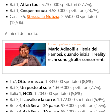
Rai 1,
Affari tuoi
: 5.737.000 spettatori (27,7%);
Rai 1,
Cinque minuti
: 4.580.000 spettatori (23,7%);
Canale 5,
Striscia la Notizia
: 2.650.000 spettatori
(12,9%).
Ai piedi del podio:
Forse ti può interessare
Mario Adinolfi all'Isola dei
Famosi, quando inizia il reality
e chi sono gli altri concorrenti
La7,
Otto e mezzo
: 1.833.000 spettatori (8,8%);
Rai 3,
Un posto al sole
: 1.609.000 spettatori (7,7%);
Italia 1,
NCIS
: 1.204.000 spettatori (5,8%);
Rai 3,
Il cavallo e la torre
: 1.172.000 spettatori (5,9%);
Rete 4,
4 di Sera – 2^ parte
: 939.000 spettatori (4,5%);
Rete 4,
4 di Sera – 1^ parte
: 897.000 spettatori (4,5%);