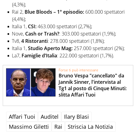
(4,3%);
Rai 2,
Blue Bloods – 1° episodio:
600.000 spettatori
(4,4%);
Italia 1,
CSI:
463.000 spettatori (2,7%);
Nove,
Cash or Trash?
: 303.000 spettatori (1,9%);
Tv8,
4 Ristoranti
: 278.000 spettatori (1,8%);
Italia 1,
Studio Aperto Mag:
257.000 spettatori (2%);
La7,
Famiglie d’Italia
: 222.000 spettatori (1,7%).
Forse ti può interessare
Bruno Vespa "cancellato" da
Jannik Sinner, l'intervista al
Tg1 al posto di Cinque Minuti:
slitta Affari Tuoi
Affari Tuoi
Auditel
Ilary Blasi
Massimo Giletti
Rai
Striscia La Notizia