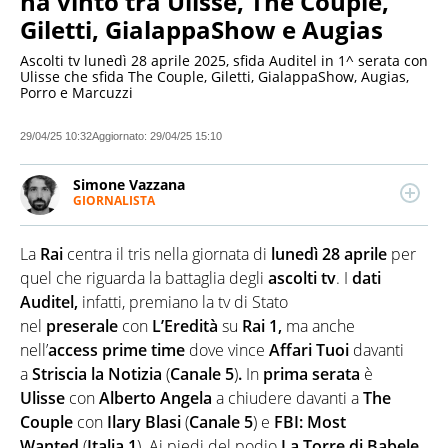
ha vinto tra Ulisse, The Couple,
Giletti, GialappaShow e Augias
Ascolti tv lunedì 28 aprile 2025, sfida Auditel in 1^ serata con
Ulisse che sfida The Couple, Giletti, GialappaShow, Augias,
Porro e Marcuzzi
29/04/25 10:32
Aggiornato:
29/04/25 15:10
Simone Vazzana
GIORNALISTA
LINKEDIN
Giornalista professionista. Ha lavorato per
importanti testate e tv nazionali. Scrive di attualità,
La
Rai
centra il tris nella giornata di
lunedì 28 aprile
per
soprattutto di Politica, Esteri, Economia e Cronaca. Si
occupa anche di data journalism e fact-checking.
quel che riguarda la battaglia degli
ascolti
tv
. I
dati
Auditel,
infatti, premiano la tv di Stato
nel
preserale
con
L’Eredità
su
Rai 1,
ma anche
nell’
access prime time
dove vince
Affari Tuoi
davanti
a
Striscia la Notizia
(
Canale 5
)
.
In
prima serata
è
Ulisse
con
Alberto Angela
a chiudere davanti a
The
Couple
con
Ilary Blasi
(
Canale 5
) e
FBI: Most
Wanted
(
Italia 1
). Ai piedi del podio
La Torre di Babele