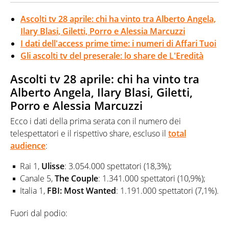
Ascolti tv 28 aprile: chi ha vinto tra Alberto Angela,
Ilary Blasi, Giletti, Porro e Alessia Marcuzzi
I dati dell'access prime time: i numeri di Affari Tuoi
Gli ascolti tv del preserale: lo share de L'Eredità
Ascolti tv 28 aprile: chi ha vinto tra
Alberto Angela, Ilary Blasi, Giletti,
Porro e Alessia Marcuzzi
Ecco i dati della prima serata con il numero dei
telespettatori e il rispettivo share, escluso il
total
audience
:
Rai 1,
Ulisse
: 3.054.000 spettatori (18,3%);
Canale 5,
The Couple
: 1.341.000 spettatori (10,9%);
Italia 1,
FBI: Most Wanted
: 1.191.000 spettatori (7,1%).
Fuori dal podio: