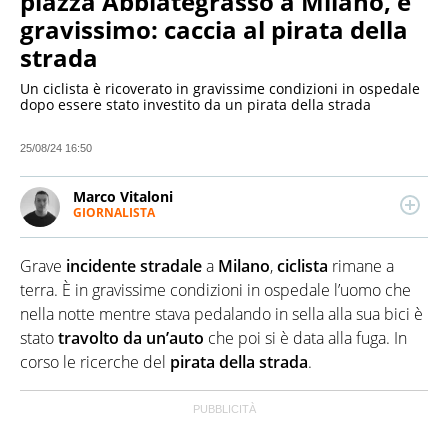
piazza Abbiategrasso a Milano, è
gravissimo: caccia al pirata della
strada
Un ciclista è ricoverato in gravissime condizioni in ospedale
dopo essere stato investito da un pirata della strada
25/08/24 16:50
Marco Vitaloni
GIORNALISTA
LINKEDIN
Giornalista pubblicista esperto di politica e con una
passione per tecnologia e innovazione, scrive
Grave
incidente stradale
a
Milano
,
ciclista
rimane a
quotidianamente di cronaca e attualità.
Marchigiano, studi in Comunicazione, collabora con
terra. È in gravissime condizioni in ospedale l’uomo che
diverse realtà editoriali locali e nazionali.
nella notte mentre stava pedalando in sella alla sua bici è
stato
travolto da un’auto
che poi si è data alla fuga. In
corso le ricerche del
pirata della strada
.