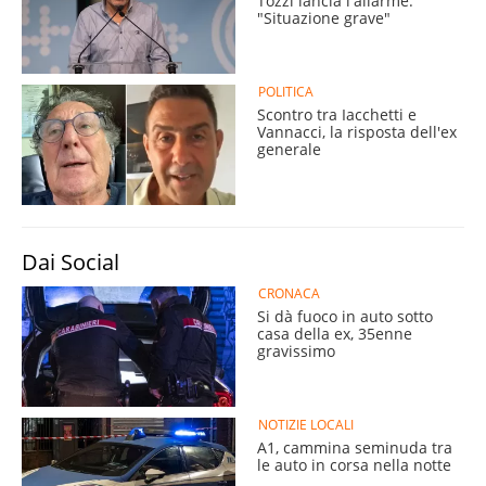
Tozzi lancia l'allarme:
"Situazione grave"
POLITICA
Scontro tra Iacchetti e
Vannacci, la risposta dell'ex
generale
Dai Social
CRONACA
Si dà fuoco in auto sotto
casa della ex, 35enne
gravissimo
NOTIZIE LOCALI
A1, cammina seminuda tra
le auto in corsa nella notte