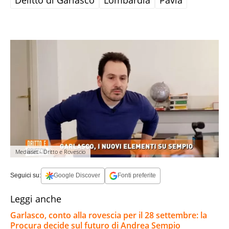
Delitto di Garlasco
Lombardia
Pavia
Mediaset - Dritto e Rovescio
Seguici su:
Google Discover
Fonti preferite
Leggi anche
Garlasco, conto alla rovescia per il 28 settembre: la
Procura decide sul futuro di Andrea Sempio