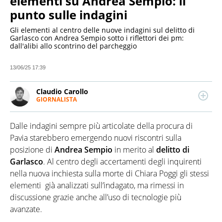
elementi su Andrea Sempio: il
punto sulle indagini
Gli elementi al centro delle nuove indagini sul delitto di
Garlasco con Andrea Sempio sotto i riflettori dei pm:
dall'alibi allo scontrino del parcheggio
13/06/25 17:39
Claudio Carollo
GIORNALISTA
LINKEDIN
Classe ’88, è giornalista professionista dal 2017.
Scrive di cronaca e attualità economico-politica,
Dalle indagini sempre più articolate della procura di
interessandosi nel tempo di tematiche sociali e
sport. Ha collaborato con diverse testate nazionali,
Pavia starebbero emergendo nuovi riscontri sulla
con esperienze anche in radio.
posizione di
Andrea Sempio
in merito al
delitto di
Garlasco
. Al centro degli accertamenti degli inquirenti
nella nuova inchiesta sulla morte di Chiara Poggi gli stessi
elementi già analizzati sull’indagato, ma rimessi in
discussione grazie anche all’uso di tecnologie più
avanzate.