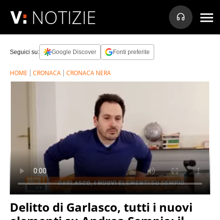
NOTIZIE
Seguici su:
Google Discover
Fonti preferite
HOME
CRONACA
CRONACA NERA
Delitto di Garlasco, tutti i nuovi