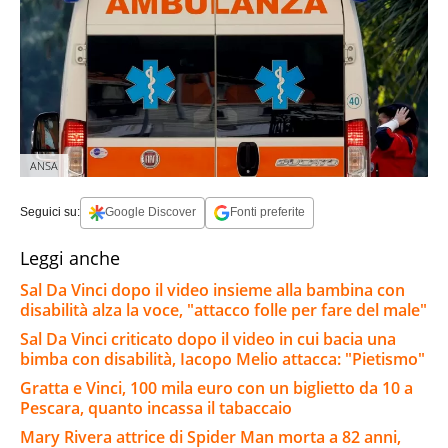
ANSA
Seguici su:
Google Discover
Fonti preferite
Leggi anche
Sal Da Vinci dopo il video insieme alla bambina con
disabilità alza la voce, "attacco folle per fare del male"
Sal Da Vinci criticato dopo il video in cui bacia una
bimba con disabilità, Iacopo Melio attacca: "Pietismo"
Gratta e Vinci, 100 mila euro con un biglietto da 10 a
Pescara, quanto incassa il tabaccaio
Mary Rivera attrice di Spider Man morta a 82 anni,