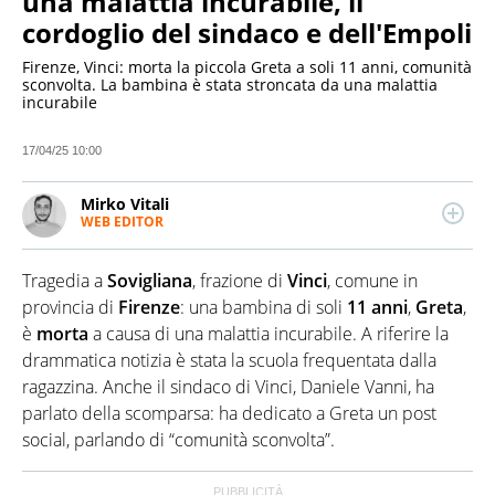
una malattia incurabile, il
cordoglio del sindaco e dell'Empoli
Firenze, Vinci: morta la piccola Greta a soli 11 anni, comunità
sconvolta. La bambina è stata stroncata da una malattia
incurabile
17/04/25 10:00
Mirko Vitali
WEB EDITOR
Esperto di politica e attualità, attento anche ai temi
economici e alle dinamiche del mondo dello
Tragedia a
Sovigliana
, frazione di
Vinci
, comune in
spettacolo. Dopo due lauree umanistiche e il Master
in critica giornalistica, lavora e collabora con diverse
provincia di
Firenze
: una bambina di soli
11 anni
,
Greta
,
testate e realtà editoriali nazionali
è
morta
a causa di una malattia incurabile. A riferire la
drammatica notizia è stata la scuola frequentata dalla
ragazzina. Anche il sindaco di Vinci, Daniele Vanni, ha
parlato della scomparsa: ha dedicato a Greta un post
social, parlando di “comunità sconvolta”.