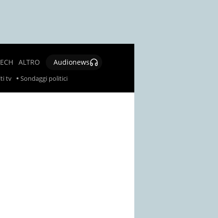
TECH
ALTRO
Audionews
SALUTE
ti tv
Sondaggi politici
CULTURA E
SPETTACOLO
GIOCHI E
LOTTERIE
SOCIAL
NEWS
SPECIALI
AUTORI
CONTATTI