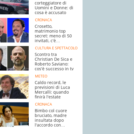
corteggiatore di
Uomini e Donne: di
cosa è accusato
CRONACA
Crosetto,
matrimonio top
secret: meno di 50
invitati, c'è
Brignano
CULTURA E SPETTACOLO
Scontro tra
Christian De Sica e
Roberto Saviano:
cos'è successo in tv
METEO
Caldo record, le
previsioni di Luca
Mercalli: quando
finirà l'estate
CRONACA
Bimbo col cuore
bruciato, madre
insultata dopo
l'accordo con
l'ospedale