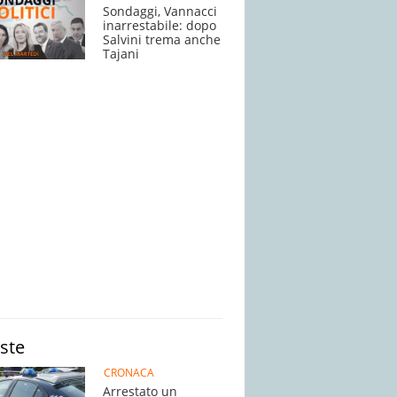
Sondaggi, Vannacci
inarrestabile: dopo
Salvini trema anche
Tajani
iste
CRONACA
Arrestato un