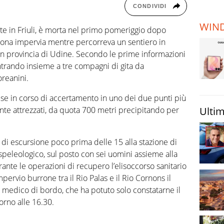
TERREMOTI
CONDIVIDI
E VULCANI
WIN
te in Friuli, è morta nel primo pomeriggio dopo
STORIE
 zona impervia mentre percorreva un sentiero in
 in provincia di Udine. Secondo le prime informazioni
ntrando insieme a tre compagni di gita da
oreanini.
use in corso di accertamento in uno dei due punti più
nte attrezzati, da quota 700 metri precipitando per
Ultim
 di escursione poco prima delle 15 alla stazione di
speleologico, sul posto con sei uomini assieme alla
ante le operazioni di recupero l’elisoccorso sanitario
mpervio burrone tra il Rio Palas e il Rio Cornons il
l medico di bordo, che ha potuto solo constatarne il
orno alle 16.30.