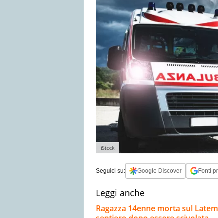
iStock
Seguici su:
Google Discover
Fonti pr
Leggi anche
Ragazza 14enne morta sul Latemar 