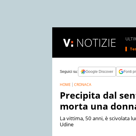
NOTIZIE
ULTI
Tem
Seguici su:
Google Discover
Fonti pr
HOME
CRONACA
Precipita dal se
morta una donn
La vittima, 50 anni, è scivolata 
Udine