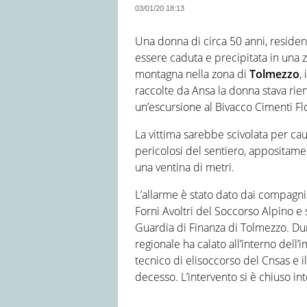
03/01/20 18:13
Una donna di circa 50 anni, residen
essere caduta e precipitata in una
montagna nella zona di
Tolmezzo
,
raccolte da Ansa la donna stava rie
un’escursione al Bivacco Cimenti Fl
La vittima sarebbe scivolata per ca
pericolosi del sentiero, appositame
una ventina di metri.
L’allarme è stato dato dai compagni
Forni Avoltri del Soccorso Alpino e 
Guardia di Finanza di Tolmezzo. Dur
regionale ha calato all’interno dell’i
tecnico di elisoccorso del Cnsas e i
decesso. L’intervento si è chiuso int