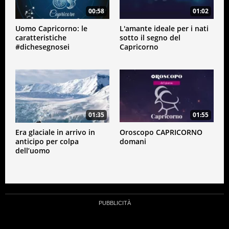
00:58
01:02
Uomo Capricorno: le
L'amante ideale per i nati
caratteristiche
sotto il segno del
#dichesegnosei
Capricorno
01:35
01:55
Era glaciale in arrivo in
Oroscopo CAPRICORNO
anticipo per colpa
domani
dell’uomo