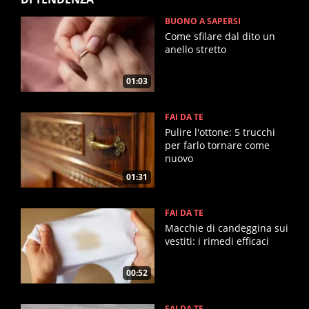
BUONO A SAPERSI
Come sfilare dal dito un
anello stretto
01:03
FAI DA TE
Pulire l'ottone: 5 trucchi
per farlo tornare come
nuovo
01:31
FAI DA TE
Macchie di candeggina sui
vestiti: i rimedi efficaci
00:52
FAI DA TE