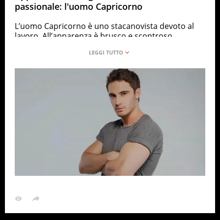
passionale: l'uomo Capricorno
L’uomo Capricorno è uno stacanovista devoto al
lavoro. All’apparenza è brusco e scontroso,
sopratutto se ha davanti qualcuno che si muove e
agisce di pancia. La sua propensione a sacrificare
tutto per il lavoro lo rende un solitario per
antonomasia, ma ha anche dei grandi pregi.
DILEI
OROSCOPO