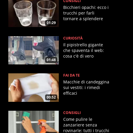
CONSIGLI
Bicchieri opachi: ecco i
trucchi per farli
tornare a splendere
01:29
CURIOSITÀ
Il pipistrello gigante
che spaventa il web:
cosa c'è di vero
01:48
FAI DA TE
Macchie di candeggina
sui vestiti: i rimedi
efficaci
00:52
CONSIGLI
Come pulire le
zanzariere senza
rovinarle: tutti i trucchi