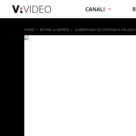
VIDEO
CANALI
R
NOTIZIE
C
HOME
BUONO A SAPERSI
AUMENTANO GLI STIPENDI A PALAZZ
VIRALI
C
SPORT
F
INTRATTENIMENTO
B
SPETTACOLI E VIP
C
TECNOLOGIA
S
MOTORI