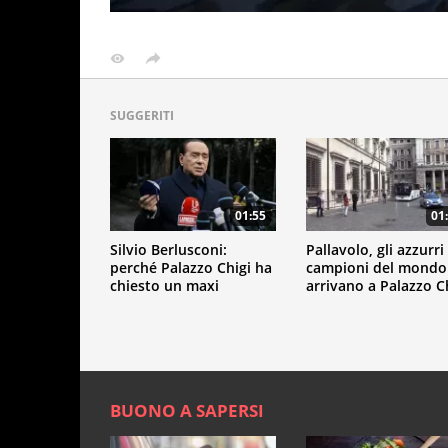
SUGGERITI
01:55
01
Silvio Berlusconi:
Pallavolo, gli azzurri
perché Palazzo Chigi ha
campioni del mondo
chiesto un maxi
arrivano a Palazzo C
risarcimento
BUONO A SAPERSI