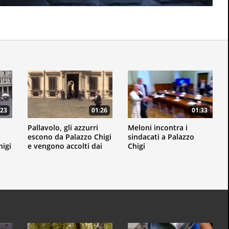
:23
01:26
01:33
Pallavolo, gli azzurri
Meloni incontra i
escono da Palazzo Chigi
sindacati a Palazzo
higi
e vengono accolti dai
Chigi
fan