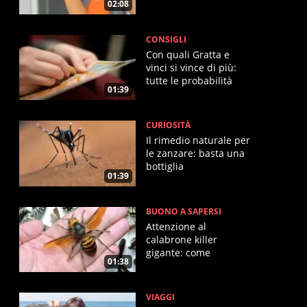
02:08
CONSIGLI
Con quali Gratta e
vinci si vince di più:
tutte le probabilità
01:39
CURIOSITÀ
Il rimedio naturale per
le zanzare: basta una
bottiglia
01:39
BUONO A SAPERSI
Attenzione al
calabrone killer
gigante: come
01:38
intrappolarlo
VIAGGI