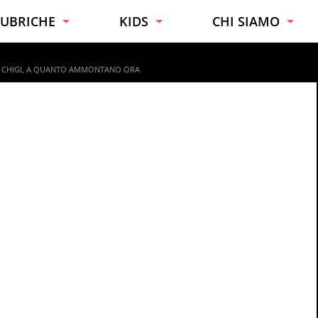
UBRICHE
KIDS
CHI SIAMO
URIOSITÀ
TUTTE LE ETÀ
ESPERTI
O CHIGI, A QUANTO AMMONTANO ORA
ONSIGLI
BAMBINI
CONTATTI
AI DA TE
RAGAZZI
UONO A SAPERSI
UCINA
ALUTE