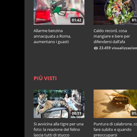
01:42
01
Allarme benzina
Caldo record, cosa
annacquata a Roma,
mangiare e bere per
aumentano i guasti
difendersi dall’afa
meccanici
23.459 visualizzazion
PIÙ VISTI
00:11
01
Si avvicina alla tigre per una
Puntura di calabrone, c
foto: la reazione del felino
fare subito e quando
lascia tutti di stucco
preoccuparsi