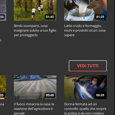
:34
01:45
01:35
Bimbi scomparsi, cosa
Latte crudo e formaggio,
insegnare subito a tuo figlio
rischi e prodotti sicuri: cosa
per proteggerlo
sapere
i
VEDI TUTTI
:35
00:46
00:39
osa
Il fuoco minaccia la casa: la
Donna fermata ad un
reazione dell'agricoltore è
controllo: quello che scopre
geniale
la polizia è da non credere