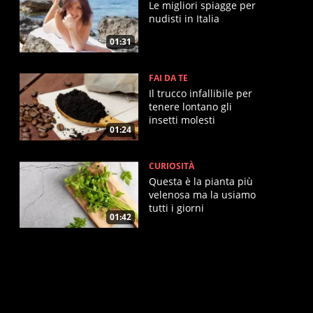
Le migliori spiagge per
nudisti in Italia
01:31
FAI DA TE
Il trucco infallibile per
tenere lontano gli
insetti molesti
01:24
CURIOSITÀ
Questa è la pianta più
velenosa ma la usiamo
tutti i giorni
01:42