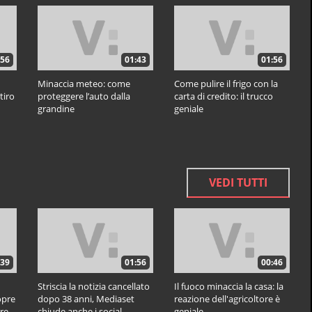
:56
01:43
01:56
Minaccia meteo: come
Come pulire il frigo con la
tiro
proteggere l’auto dalla
carta di credito: il trucco
grandine
geniale
VEDI TUTTI
:39
01:56
00:46
Striscia la notizia cancellato
Il fuoco minaccia la casa: la
opre
dopo 38 anni, Mediaset
reazione dell'agricoltore è
ere
chiude anche i social
geniale