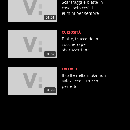
Scarafaggi e blatte in
casa: solo così li
elimini per sempre
01:51
CURIOSITÀ
Blatte, trucco dello
zucchero per
sbarazzartene
01:32
velocemente
FAI DA TE
Il caffè nella moka non
sale? Ecco il trucco
perfetto
01:38