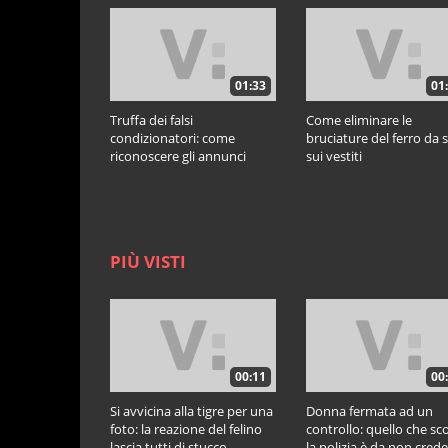
01:33
01
Truffa dei falsi
Come eliminare le
condizionatori: come
bruciature del ferro da s
riconoscere gli annunci
sui vestiti
ingannevoli
PIÙ VISTI
00:11
00
Si avvicina alla tigre per una
Donna fermata ad un
foto: la reazione del felino
controllo: quello che sc
lascia tutti di stucco
la polizia è da non cred