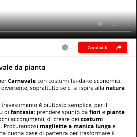
Condividi
evale da pianta
 per
Carnevale
con costumi fai-da-te economici,
divertente, soprattutto se ci si ispira alla
natura
 travestimento è piuttosto semplice, per il
iù di
fantasia
: prendere spunto da
fiori
e
piante
chi accorgimenti, di creare dei
costumi
ni. Procurandosi
magliette a manica lunga
e
una buona base di partenza per trasformare il