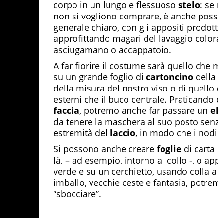
corpo in un lungo e flessuoso
stelo
: se
non si vogliono comprare, è anche poss
generale chiaro, con gli appositi prodot
approfittando magari del lavaggio colora
asciugamano o accappatoio.
A far fiorire il costume sarà quello che
su un grande foglio di
cartoncino
della 
della misura del nostro viso o di quello 
esterni che il buco centrale. Praticando
faccia
, potremo anche far passare un
e
da tenere la maschera al suo posto senz
estremità del
laccio
, in modo che i nod
Si possono anche creare
foglie
di carta
là, – ad esempio, intorno al collo -, o ap
verde e su un cerchietto, usando colla a
imballo, vecchie ceste e fantasia, potr
“sbocciare”.