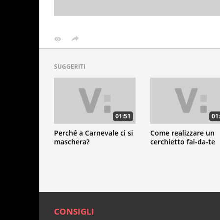
SUGGERITI
01:51
01
Perché a Carnevale ci si
Come realizzare un
maschera?
cerchietto fai-da-te
CONSIGLI