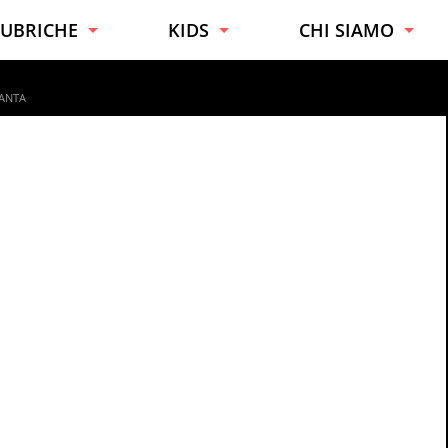
UBRICHE
KIDS
CHI SIAMO
URIOSITÀ
TUTTE LE ETÀ
ESPERTI
IANTA
ONSIGLI
BAMBINI
CONTATTI
AI DA TE
RAGAZZI
UONO A SAPERSI
UCINA
ALUTE