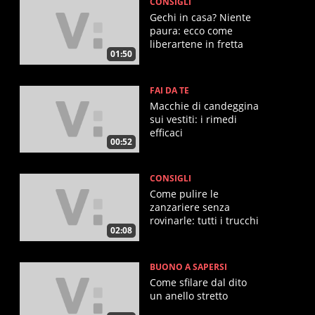
CONSIGLI
Gechi in casa? Niente
paura: ecco come
liberartene in fretta
01:50
FAI DA TE
Macchie di candeggina
sui vestiti: i rimedi
efficaci
00:52
CONSIGLI
Come pulire le
zanzariere senza
rovinarle: tutti i trucchi
02:08
BUONO A SAPERSI
Come sfilare dal dito
un anello stretto