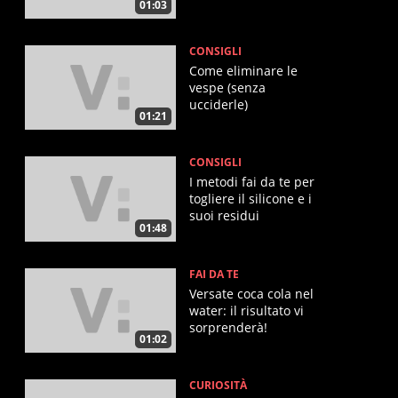
01:03
CONSIGLI
Come eliminare le
vespe (senza
ucciderle)
01:21
CONSIGLI
I metodi fai da te per
togliere il silicone e i
suoi residui
01:48
FAI DA TE
Versate coca cola nel
water: il risultato vi
sorprenderà!
01:02
CURIOSITÀ