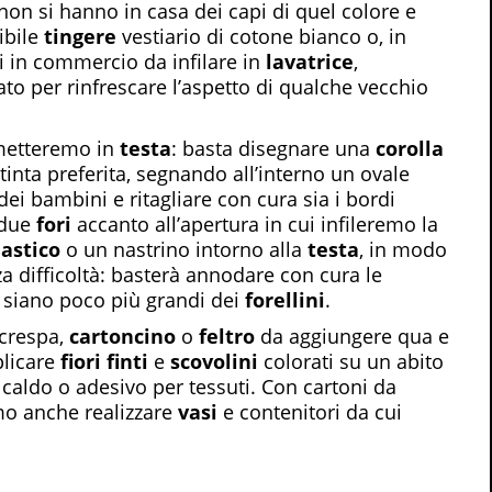
 non si hanno in casa dei capi di quel colore e
ibile
tingere
vestiario di cotone bianco o, in
ti in commercio da infilare in
lavatrice
,
to per rinfrescare l’aspetto di qualche vecchio
 metteremo in
testa
: basta disegnare una
corolla
tinta preferita, segnando all’interno un ovale
dei bambini e ritagliare con cura sia i bordi
 due
fori
accanto all’apertura in cui infileremo la
lastico
o un nastrino intorno alla
testa
, in modo
a difficoltà: basterà annodare con cura le
i siano poco più grandi dei
forellini
.
 crespa,
cartoncino
o
feltro
da aggiungere qua e
plicare
fiori finti
e
scovolini
colorati su un abito
 caldo o adesivo per tessuti. Con cartoni da
emo anche realizzare
vasi
e contenitori da cui