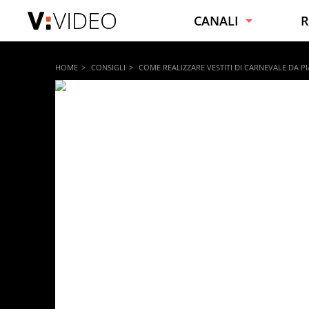
VIDEO
CANALI
R
NOTIZIE
C
HOME
CONSIGLI
COME REALIZZARE VESTITI DI CARNEVALE DA P
VIRALI
C
SPORT
F
INTRATTENIMENTO
B
SPETTACOLI E VIP
C
TECNOLOGIA
S
MOTORI