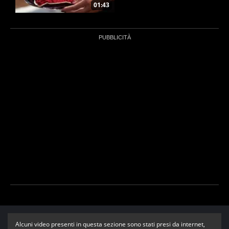
01:43
Alcuni video presenti in questa sezione sono stati presi da internet,