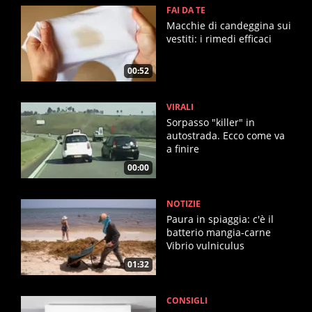
FAI DA TE
Macchie di candeggina sui
vestiti: i rimedi efficaci
00:52
VIRALI
Sorpasso "killer" in
autostrada. Ecco come va
a finire
00:00
NOTIZIE
Paura in spiaggia: c'è il
batterio mangia-carne
Vibrio vulniculus
01:32
CONSIGLI