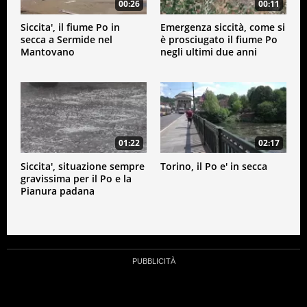
00:26
00:11
Siccita', il fiume Po in
Emergenza siccità, come si
secca a Sermide nel
è prosciugato il fiume Po
Mantovano
negli ultimi due anni
01:22
02:17
Siccita', situazione sempre
Torino, il Po e' in secca
gravissima per il Po e la
Pianura padana