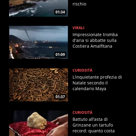
rischio
01:34
VIRALI
Impressionate tromba
d'aria si abbatte sulla
Costiera Amalfitana
01:09
CURIOSITÀ
L’inquietante profezia di
Natale secondo il
calendario Maya
01:37
CURIOSITÀ
Battuto all’asta di
Grinzane un tartufo
record: quanto costa