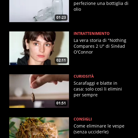
perfezione una bottiglia di
olio
01:23
INTRATTENIMENTO
La vera storia di "Nothing
Compares 2 U" di Sinéad
O'Connor
02:11
CURIOSITÀ
Scarafaggi e blatte in
casa: solo così li elimini
per sempre
01:51
CONSIGLI
Come eliminare le vespe
(senza ucciderle)