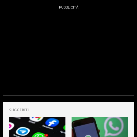
più di 10 anni fa
, che supportano “Ice Cream”, la
versione 4.0 del sistema operativo, e dei dispositivi
Apple non aggiornati oltre iOS 9.0.
“Per stare al passo con gli ultimi progressi
tecnologici, smettiamo regolarmente di supportare
i vecchi sistemi operativi per indirizzare le nostre
risorse su quelli più recenti”, ha dichiarato Meta. E
infatti gli sviluppatori stanno lavorando a
una
nuova funzionalità
: gli utenti potranno vedere i
nuovi aggiornamenti disponibili e segnalarli nel
caso in cui dovessero violare i termini di servizio e
risultare sospetti.
Su quali smartphone whatsapp non si potrà più
usare: l’elenco
Quindi diventa fondamentale sapere su quali
dispositivi
WhatsApp
smetterà di funzionare dal
2023. In questo modo, si avrà il tempo di
correre ai
SUGGERITI
ripari
. A meno che non si voglia rinunciare all’app
di messaggistica istantanea più utilizzata al mondo.
Ecco l’elenco:
Apple iPhone 5;