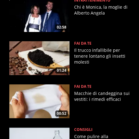
INTRATTENIMENTO
Chi è Monica, la moglie di
Alberto Angela
02:58
FAI DA TE
Il trucco infallibile per
tenere lontano gli insetti
molesti
01:24
FAI DA TE
Macchie di candeggina sui
vestiti: i rimedi efficaci
00:52
CONSIGLI
Come pulire alla