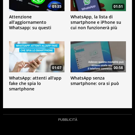
Apple iPhone 5c;
01:35
01:51
Archos 53 Platinum;
Attenzione
WhatsApp, la lista di
Grand S Flex ZTE;
all’aggiornamento
smartphone e iPhone su
Whatsapp: su questi
cui non funzionerà più
Grand X Quad V987 ZTE;
cellulari non funzionerà
più
HTC Desire 500;
Huawei Ascend D;
Huawei Ascend D1;
Huawei Ascend D2;
01:07
00:58
Huawei Ascend G740;
WhatsApp: attenti all'app
WhatsApp senza
Huawei Ascend Mate;
fake che spia lo
smartphone: ora si può
smartphone
Huawei Ascend P1;
Quad XL;
Lenovo A820;
LG Enact;
LG Lucid 2;