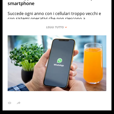
smartphone
Succede ogni anno con i cellulari troppo vecchi e
con sistemi operativi che non riescono a
supportare le nuove versioni delle app. In questo
caso si tratta di
WhatsApp che smetterà di
funzionare
su circa 50 modelli di smartphone.
Chi possiede i dispositivi presenti nella lista, quindi,
se vuole continuare a utilizzare l’applicazione di
messaggistica istantanea deve provvedere con
l’acquisto di un nuovo smartphone
. Sono
coinvolti sia gli iPhone che i device con sistema
operativo Android.
Perché e quando whatsapp smetterà di funzionare
WhatsApp
smetterà di funzionare sui modelli di
smartphone
troppo obsoleti
per poter supportare
il nuovo aggiornamento previsto. Questa
condizione non garantirebbe una fruizione sicura
da parte degli utenti.
Si tratta degli smartphone Android che
risalgono a