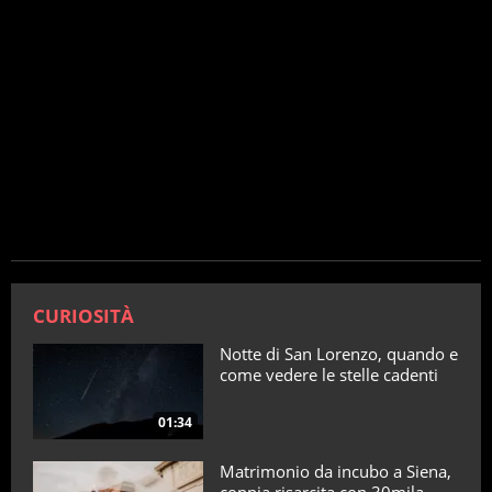
difficile spiegare l’antisemitismo omicida di Hitler a
meno che ci fossero motivazioni personali”.
“Sono esternazioni che si nutrono di leggende
metropolitane e di complottismi nati in
ambienti
neonazisti e negazionisti
per dimostrare che –
ammesso che ci sia stata una Shoah – la colpa sia
da ricondurre agli ebrei, trasformandoli quindi da
vittime in carnefici”: dichiara all’AGI, Amedeo Osti
Guerrazzi.
STORIA
CURIOSITÀ
Notte di San Lorenzo, quando e
come vedere le stelle cadenti
01:34
Matrimonio da incubo a Siena,