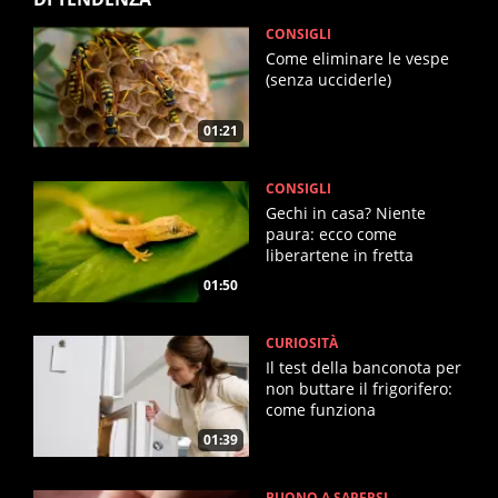
CONSIGLI
Come eliminare le vespe
(senza ucciderle)
01:21
CONSIGLI
Gechi in casa? Niente
paura: ecco come
liberartene in fretta
01:50
CURIOSITÀ
Il test della banconota per
non buttare il frigorifero:
come funziona
01:39
BUONO A SAPERSI