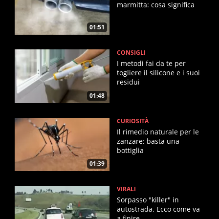
marmitta: cosa significa
01:51
CONSIGLI
I metodi fai da te per
togliere il silicone e i suoi
residui
01:48
CURIOSITÀ
Il rimedio naturale per le
zanzare: basta una
bottiglia
01:39
VIRALI
Sorpasso "killer" in
autostrada. Ecco come va
a finire