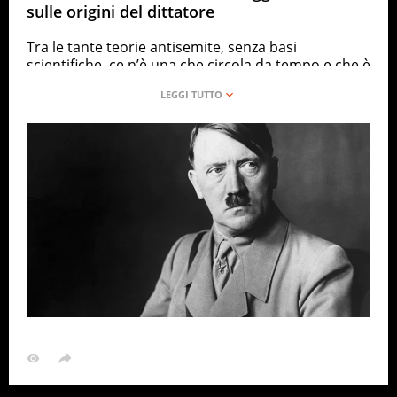
sulle origini del dittatore
Tra le tante teorie antisemite, senza basi
scientifiche, ce n’è una che circola da tempo e che è
stata ripresa dal ministro degli Esteri russo, Sergej
Lavrov, suscitando non poche reazioni, soprattutto
da parte di Israele. Secondo la tesi,
Hitler sarebbe
ebreo
. Ma da dove nasce e perché circola?
Le teorie a supporto della tesi
Proviene dalla remota possibilità che
il nonno di
Hitler
fosse ebreo. La sua identità però, ad oggi,
non si conosce: Alois, il padre di Adolf, è stato
registrato all’anagrafe come figlio illegittimo e non
si conosceva l’identità paterna. Di contro, la madre,
Maria Schicklgruber, ha prestato servizio come
domestica nella casa di un agiato ebreo. Da questo
dettaglio, nasce l’ipotesi che possa aver avuto una
relazione clandestina con il capo famiglia o uno dei
figli. A portare avanti questa teoria, durante il
processo di Norimberga, è stato l’avvocato nazista
Hans Frank, dicendo di avere delle prove – mai