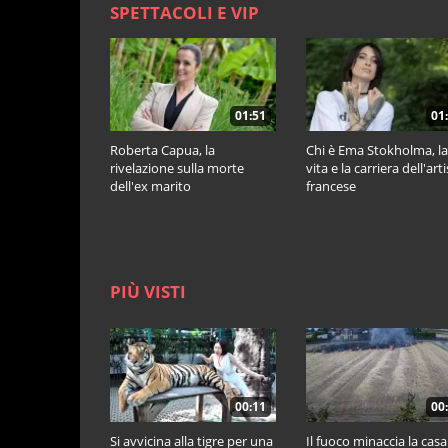
SPETTACOLI E VIP
01:51
01
Roberta Capua, la
Chi è Ema Stokholma, la
rivelazione sulla morte
vita e la carriera dell'art
dell'ex marito
francese
PIÙ VISTI
00:11
00
Si avvicina alla tigre per una
Il fuoco minaccia la casa: