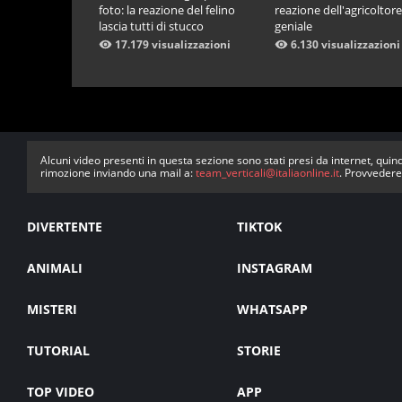
foto: la reazione del felino
reazione dell'agricoltore
lascia tutti di stucco
geniale
17.179 visualizzazioni
6.130 visualizzazioni
Alcuni video presenti in questa sezione sono stati presi da internet, quind
rimozione inviando una mail a:
team_verticali@italiaonline.it
. Provvedere
DIVERTENTE
TIKTOK
ANIMALI
INSTAGRAM
MISTERI
WHATSAPP
TUTORIAL
STORIE
TOP VIDEO
APP