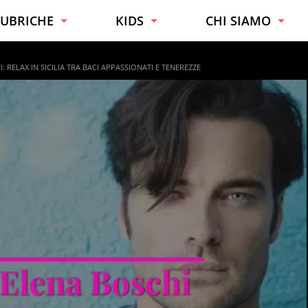
UBRICHE
KIDS
CHI SIAMO
URIOSITÀ
TUTTE LE ETÀ
ESPERTI
 RELAX IN SICILIA TRA BACI APPASSIONATI E TENEREZZE
ONSIGLI
BAMBINI
CONTATTI
AI DA TE
RAGAZZI
UONO A SAPERSI
UCINA
ALUTE