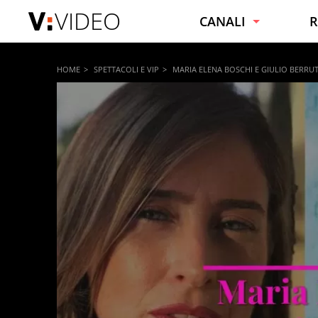
VIDEO
CANALI
R
NOTIZIE
C
HOME
SPETTACOLI E VIP
MARIA ELENA BOSCHI E GIULIO BERRUTI:
VIRALI
C
SPORT
F
INTRATTENIMENTO
B
SPETTACOLI E VIP
C
TECNOLOGIA
S
MOTORI