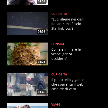
01:59
Mare”
CURIOSITÀ
"Luci aliene nei cieli
italiani", ma è solo
Starlink: cos'è
01:51
CONSIGLI
Come eliminare le
vespe (senza
ucciderle)
01:21
CURIOSITÀ
Il pipistrello gigante
che spaventa il web:
cosa c'è di vero
01:48
VIAGGI