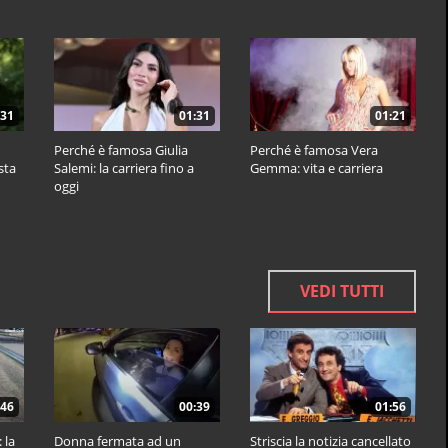
:31
01:31
01:21
Perché è famosa Giulia
Perché è famosa Vera
ista
Salemi: la carriera fino a
Gemma: vita e carriera
oggi
VEDI TUTTI
:46
00:39
01:56
 la
Donna fermata ad un
Striscia la notizia cancellato