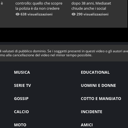
 è
controllo: quello che scopre
dopo 38 anni, Mediaset
la polizia è da non credere
chiude anche i social
638 visualizzazioni
290 visualizzazioni
i valutati di pubblico dominio. Se i soggetti presenti in questi video o gli autori a
mo alla cancellazione del video nel minor tempo possibile.
MUSICA
EDUCATIONAL
SERIE TV
UOMINI E DONNE
GOSSIP
COTTO E MANGIATO
CALCIO
INCIDENTE
MOTO
AMICI