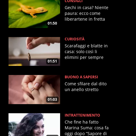
CONSIGLI
Gechi in casa? Niente
paura: ecco come
liberartene in fretta
01:50
CURIOSITÀ
Scarafaggi e blatte in
casa: solo così li
elimini per sempre
01:51
BUONO A SAPERSI
Come sfilare dal dito
un anello stretto
01:03
INTRATTENIMENTO
Che fine ha fatto
Marina Suma: cosa fa
oggi dopo “Sapore di