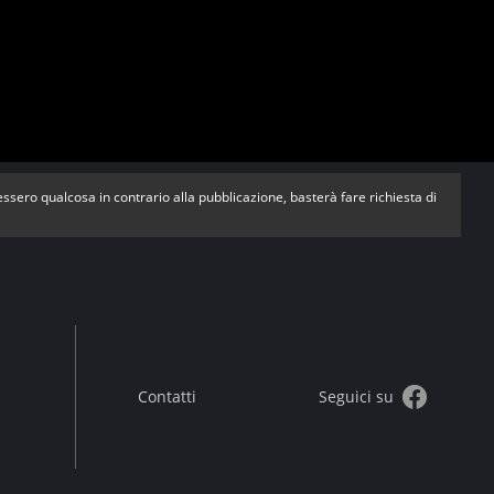
vessero qualcosa in contrario alla pubblicazione, basterà fare richiesta di
Contatti
Seguici su