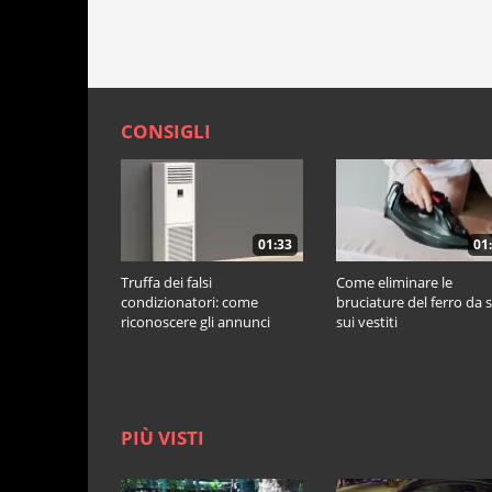
modo corretto
CONSIGLI
01:33
01
Truffa dei falsi
Come eliminare le
condizionatori: come
bruciature del ferro da s
riconoscere gli annunci
sui vestiti
ingannevoli
PIÙ VISTI