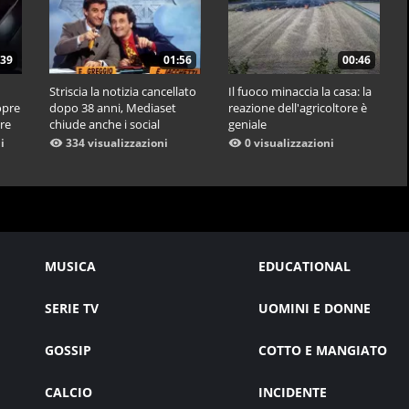
:39
01:56
00:46
Striscia la notizia cancellato
Il fuoco minaccia la casa: la
opre
dopo 38 anni, Mediaset
reazione dell'agricoltore è
ere
chiude anche i social
geniale
i
334 visualizzazioni
0 visualizzazioni
MUSICA
EDUCATIONAL
SERIE TV
UOMINI E DONNE
GOSSIP
COTTO E MANGIATO
CALCIO
INCIDENTE