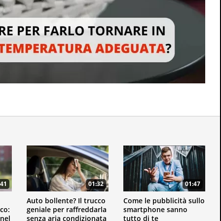
:41
01:32
01:47
Auto bollente? Il trucco
Come le pubblicità sullo
co:
geniale per raffreddarla
smartphone sanno
 nel
senza aria condizionata
tutto di te