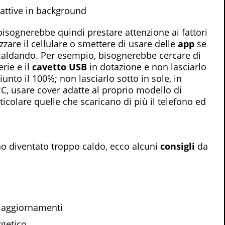
 attive in background
i bisognerebbe quindi prestare attenzione ai fattori
zzare il cellulare o smettere di usare delle
app
se
iscaldando. Per esempio, bisognerebbe cercare di
rie e il
cavetto USB
in dotazione e non lasciarlo
nto il 100%; non lasciarlo sotto in sole, in
C, usare cover adatte al proprio modello di
rticolare quelle che scaricano di più il telefono ed
ono diventato troppo caldo, ecco alcuni
consigli
da
li aggiornamenti
rgetico