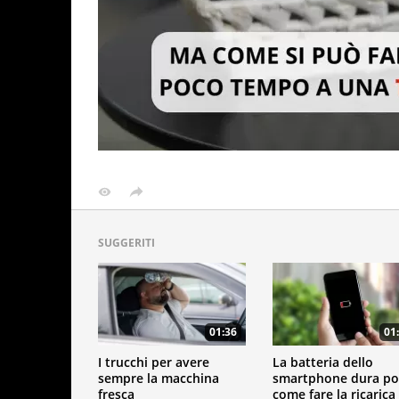
SUGGERITI
01:36
01
I trucchi per avere
La batteria dello
sempre la macchina
smartphone dura po
fresca
come fare la ricarica