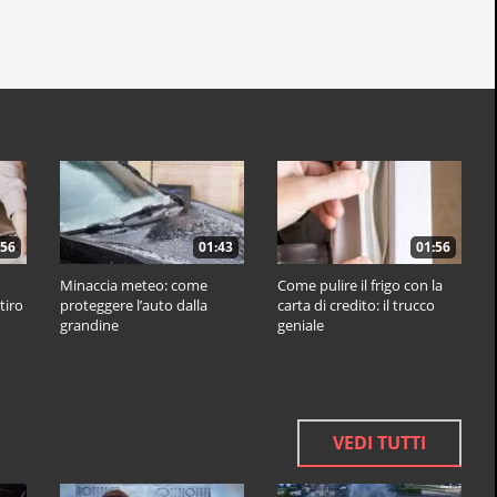
:56
01:43
01:56
Minaccia meteo: come
Come pulire il frigo con la
tiro
proteggere l’auto dalla
carta di credito: il trucco
grandine
geniale
VEDI TUTTI