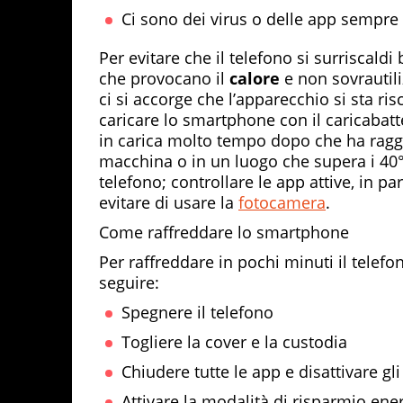
Ci sono dei virus o delle app sempre
Per evitare che il telefono si surriscald
che provocano il
calore
e non sovrautili
ci si accorge che l’apparecchio si sta r
caricare lo smartphone con il caricabatte
in carica molto tempo dopo che ha raggiu
macchina o in un luogo che supera i 40°
telefono; controllare le app attive, in pa
evitare di usare la
fotocamera
.
Come raffreddare lo smartphone
Per raffreddare in pochi minuti il telef
seguire:
Spegnere il telefono
Togliere la cover e la custodia
Chiudere tutte le app e disattivare g
Attivare la modalità di risparmio ene