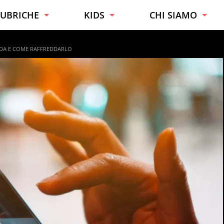
UBRICHE
KIDS
CHI SIAMO
URIOSITÀ
TUTTE LE ETÀ
ESPERTI
LDA E COME RAFFREDDARLO
ONSIGLI
BAMBINI
CONTATTI
AI DA TE
RAGAZZI
UONO A SAPERSI
UCINA
ALUTE