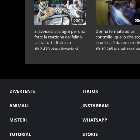
00:11
00
Si avvicina alla tigre per una
Donna fermata ad un
foto: la reazione del felino
controllo: quello che sc
lascia tutti di stucco
la polizia è da non cred
2.470 visualizzazioni
10.245 visualizzazion
DIVERTENTE
TIKTOK
ANIMALI
INSTAGRAM
MISTERI
WHATSAPP
TUTORIAL
STORIE