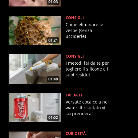
01:03
CONSIGLI
Come eliminare le
vespe (senza
ucciderle)
01:21
CONSIGLI
I metodi fai da te per
togliere il silicone e i
suoi residui
01:48
FAI DA TE
Versate coca cola nel
water: il risultato vi
sorprenderà!
01:02
CURIOSITÀ