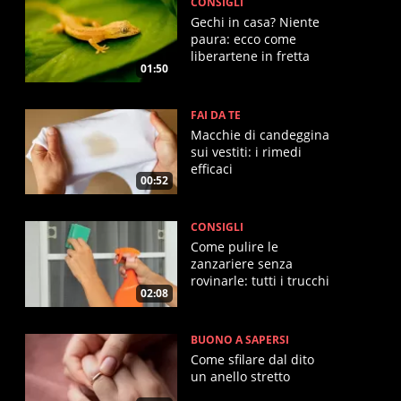
CONSIGLI
Gechi in casa? Niente
paura: ecco come
liberartene in fretta
01:50
FAI DA TE
Macchie di candeggina
sui vestiti: i rimedi
efficaci
00:52
CONSIGLI
Come pulire le
zanzariere senza
rovinarle: tutti i trucchi
02:08
BUONO A SAPERSI
Come sfilare dal dito
un anello stretto