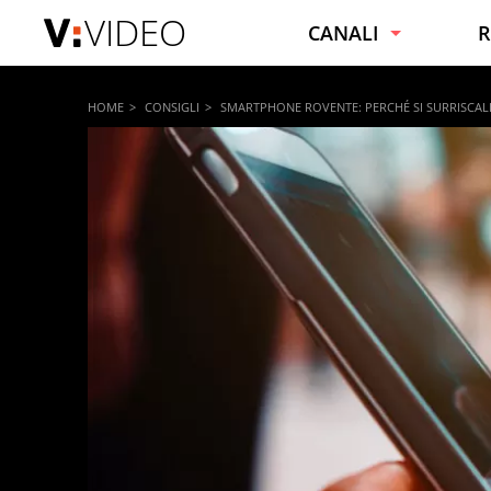
VIDEO
CANALI
R
NOTIZIE
C
HOME
CONSIGLI
SMARTPHONE ROVENTE: PERCHÉ SI SURRISCA
VIRALI
C
SPORT
F
INTRATTENIMENTO
B
SPETTACOLI E VIP
C
TECNOLOGIA
S
MOTORI