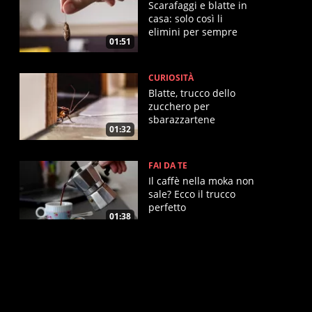
Scarafaggi e blatte in
casa: solo così li
elimini per sempre
01:51
CURIOSITÀ
Blatte, trucco dello
zucchero per
sbarazzartene
01:32
velocemente
FAI DA TE
Il caffè nella moka non
sale? Ecco il trucco
perfetto
01:38