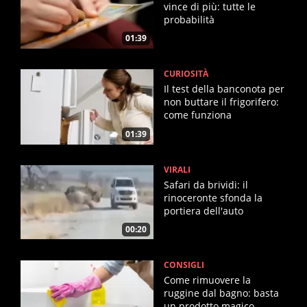
vince di più: tutte le
probabilità
01:39
CURIOSITÀ
Il test della banconota per
non buttare il frigorifero:
come funziona
01:39
VIRALI
Safari da brividi: il
rinoceronte sfonda la
portiera dell'auto
00:20
CONSIGLI
Come rimuovere la
ruggine dal bagno: basta
un prodotto magico