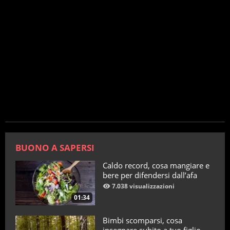
BUONO A SAPERSI
Caldo record, cosa mangiare e
bere per difendersi dall’afa
7.038 visualizzazioni
01:34
Bimbi scomparsi, cosa