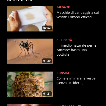
FAI DA TE
Macchie di candeggina sui
vestiti: i rimedi efficaci
00:52
CURIOSITÀ
Il rimedio naturale per le
zanzare: basta una
bottiglia
01:39
CONSIGLI
Come eliminare le vespe
(senza ucciderle)
01:21
BUONO A SAPERSI