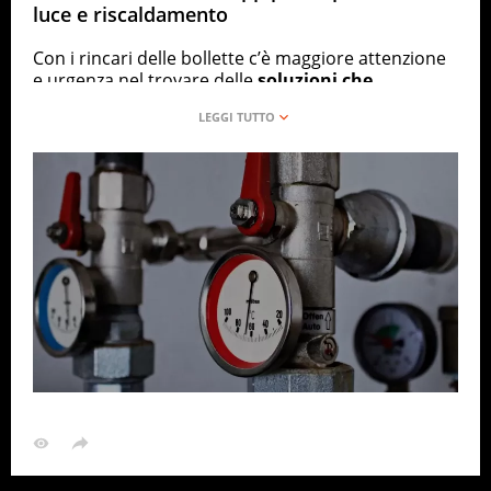
luce e riscaldamento
Con i rincari delle bollette c’è maggiore attenzione
e urgenza nel trovare delle
soluzioni che
ottimizzino il consumo dei termosifoni e dei
dispositivi elettronici
. Grazie ai termostati smart e
le lampadine a led possiamo già fare un grande
passo in avanti, ma dobbiamo essere disposti a
cambiare le nostre abitudini.
Secondo le International Energy Agency
il 50% del
consumo globale di energia deriva dagli
impianti di riscaldamento
, con un 40% di
emissione di anidride carbonica. Circa la metà del
calore prodotto viene utilizzato in processi
industriali, mentre la restante metà viene
impiegata per riscaldare edifici e cucinare. Quindi,
visti i rincari delle bollette, quest’anno la Giornata
Internazionale del Risparmio Energetico non
passerà di certo inosservata.
Termostati smart, come possono aiutarci a
risparmiare