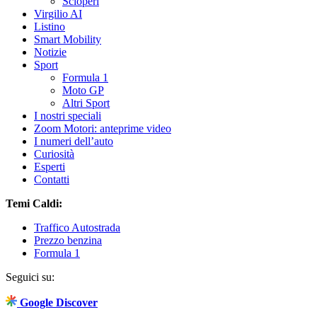
Scioperi
Virgilio AI
Listino
Smart Mobility
Notizie
Sport
Formula 1
Moto GP
Altri Sport
I nostri speciali
Zoom Motori: anteprime video
I numeri dell’auto
Curiosità
Esperti
Contatti
Temi Caldi:
Traffico Autostrada
Prezzo benzina
Formula 1
Seguici su:
Google Discover