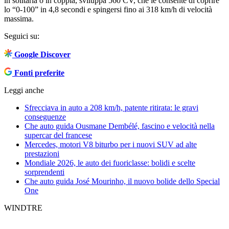
in solitaria o in coppia, sviluppa 560 CV, che le consente di coprire
lo “0-100” in 4,8 secondi e spingersi fino ai 318 km/h di velocità
massima.
Seguici su:
Google Discover
Fonti preferite
Leggi anche
Sfrecciava in auto a 208 km/h, patente ritirata: le gravi
conseguenze
Che auto guida Ousmane Dembélé, fascino e velocità nella
supercar del francese
Mercedes, motori V8 biturbo per i nuovi SUV ad alte
prestazioni
Mondiale 2026, le auto dei fuoriclasse: bolidi e scelte
sorprendenti
Che auto guida José Mourinho, il nuovo bolide dello Special
One
WINDTRE