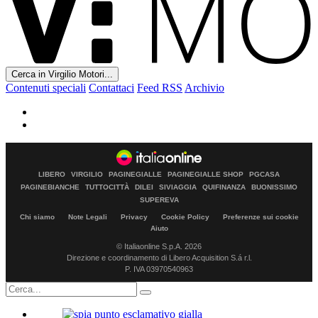
Cerca in Virgilio Motori...
Contenuti speciali
Contattaci
Feed RSS
Archivio
LIBERO
VIRGILIO
PAGINEGIALLE
PAGINEGIALLE SHOP
PGCASA
PAGINEBIANCHE
TUTTOCITTÀ
DILEI
SIVIAGGIA
QUIFINANZA
BUONISSIMO
SUPEREVA
Chi siamo
Note Legali
Privacy
Cookie Policy
Preferenze sui cookie
Aiuto
© Italiaonline S.p.A. 2026
Direzione e coordinamento di Libero Acquisition S.á r.l.
P. IVA 03970540963