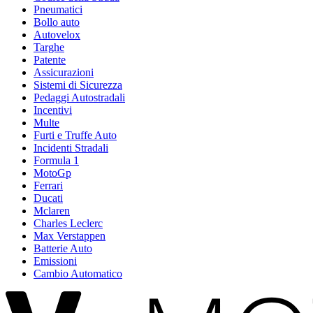
Pneumatici
Bollo auto
Autovelox
Targhe
Patente
Assicurazioni
Sistemi di Sicurezza
Pedaggi Autostradali
Incentivi
Multe
Furti e Truffe Auto
Incidenti Stradali
Formula 1
MotoGp
Ferrari
Ducati
Mclaren
Charles Leclerc
Max Verstappen
Batterie Auto
Emissioni
Cambio Automatico