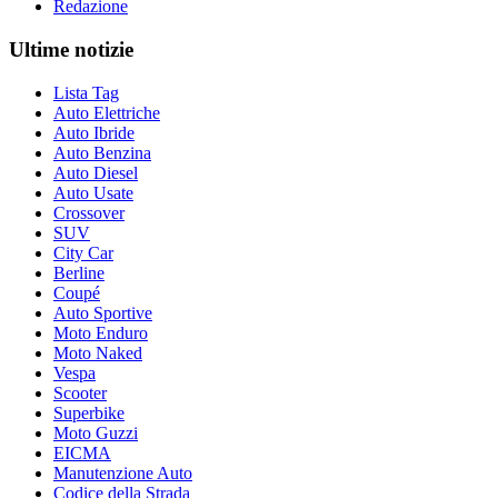
Redazione
Ultime notizie
Lista Tag
Auto Elettriche
Auto Ibride
Auto Benzina
Auto Diesel
Auto Usate
Crossover
SUV
City Car
Berline
Coupé
Auto Sportive
Moto Enduro
Moto Naked
Vespa
Scooter
Superbike
Moto Guzzi
EICMA
Manutenzione Auto
Codice della Strada