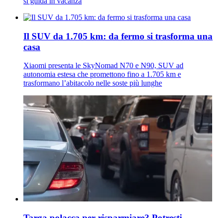
si guida in vacanza
Il SUV da 1.705 km: da fermo si trasforma una
casa
Xiaomi presenta le SkyNomad N70 e N90, SUV ad
autonomia estesa che promettono fino a 1.705 km e
trasformano l’abitacolo nelle soste più lunghe
Targa polacca per risparmiare? Potresti