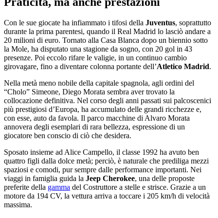
Praticità, ma anche prestazioni
Con le sue giocate ha infiammato i tifosi della
Juventus
, soprattutto
durante la prima parentesi, quando il Real Madrid lo lasciò andare a
20 milioni di euro. Tornato alla Casa Blanca dopo un biennio sotto
la Mole, ha disputato una stagione da sogno, con 20 gol in 43
presenze. Poi eccolo rifare le valigie, in un continuo cambio
girovagare, fino a diventare colonna portante dell’
Atletico Madrid
.
Nella metà meno nobile della capitale spagnola, agli ordini del
“Cholo” Simeone, Diego Morata sembra aver trovato la
collocazione definitiva. Nel corso degli anni passati sui palcoscenici
più prestigiosi d’Europa, ha accumulato delle grandi ricchezze e,
con esse, auto da favola. Il parco macchine di Alvaro Morata
annovera degli esemplari di rara bellezza, espressione di un
giocatore ben conscio di ciò che desidera.
Sposato insieme ad Alice Campello, il classe 1992 ha avuto ben
quattro figli dalla dolce metà; perciò, è naturale che prediliga mezzi
spaziosi e comodi, pur sempre dalle performance importanti. Nei
viaggi in famiglia guida la
Jeep Cherokee
, una delle proposte
preferite della
gamma
del Costruttore a stelle e strisce. Grazie a un
motore da 194 CV, la vettura arriva a toccare i 205 km/h di velocità
massima.