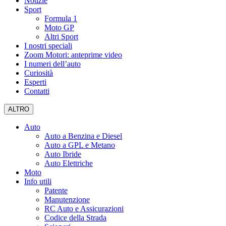
Notizie
Sport
Formula 1
Moto GP
Altri Sport
I nostri speciali
Zoom Motori: anteprime video
I numeri dell’auto
Curiosità
Esperti
Contatti
ALTRO
Auto
Auto a Benzina e Diesel
Auto a GPL e Metano
Auto Ibride
Auto Elettriche
Moto
Info utili
Patente
Manutenzione
RC Auto e Assicurazioni
Codice della Strada