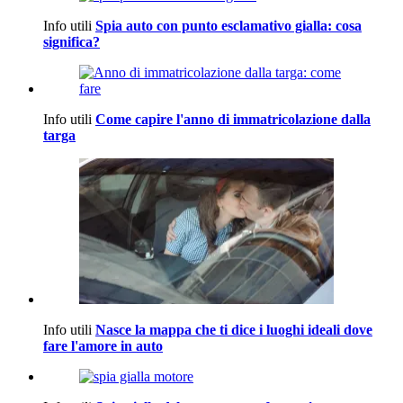
Info utili
Spia auto con punto esclamativo gialla: cosa
significa?
Info utili
Come capire l'anno di immatricolazione dalla
targa
Info utili
Nasce la mappa che ti dice i luoghi ideali dove
fare l'amore in auto