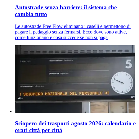
Autostrade senza barriere: il sistema che
cambia tutto
Le autostrade Free Flow eliminano i caselli e permettono di
pagare il pedaggio senza fermarsi. Ecco dove sono attive,
come funzionano e cosa succede se non si paga
Sciopero dei trasporti agosto 2026: calendario e
orari città per città