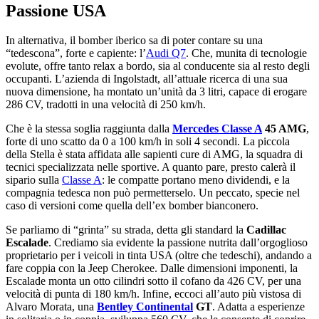
Passione USA
In alternativa, il bomber iberico sa di poter contare su una
“tedescona”, forte e capiente: l’
Audi Q7
. Che, munita di tecnologie
evolute, offre tanto relax a bordo, sia al conducente sia al resto degli
occupanti. L’azienda di Ingolstadt, all’attuale ricerca di una sua
nuova dimensione, ha montato un’unità da 3 litri, capace di erogare
286 CV, tradotti in una velocità di 250 km/h.
Che è la stessa soglia raggiunta dalla
Mercedes Classe A
45 AMG
,
forte di uno scatto da 0 a 100 km/h in soli 4 secondi. La piccola
della Stella è stata affidata alle sapienti cure di AMG, la squadra di
tecnici specializzata nelle sportive. A quanto pare, presto calerà il
sipario sulla
Classe A
: le compatte portano meno dividendi, e la
compagnia tedesca non può permetterselo. Un peccato, specie nel
caso di versioni come quella dell’ex bomber bianconero.
Se parliamo di “grinta” su strada, detta gli standard la
Cadillac
Escalade
. Crediamo sia evidente la passione nutrita dall’orgoglioso
proprietario per i veicoli in tinta USA (oltre che tedeschi), andando a
fare coppia con la Jeep Cherokee. Dalle dimensioni imponenti, la
Escalade monta un otto cilindri sotto il cofano da 426 CV, per una
velocità di punta di 180 km/h. Infine, eccoci all’auto più vistosa di
Alvaro Morata, una
Bentley Continental
GT
. Adatta a esperienze