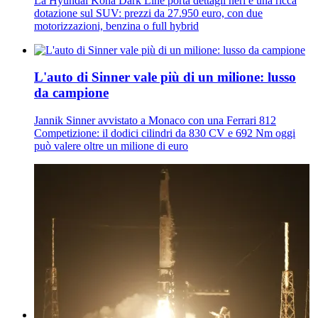
La Hyundai Kona Dark Line porta dettagli neri e una ricca
dotazione sul SUV: prezzi da 27.950 euro, con due
motorizzazioni, benzina o full hybrid
L'auto di Sinner vale più di un milione: lusso
da campione
Jannik Sinner avvistato a Monaco con una Ferrari 812
Competizione: il dodici cilindri da 830 CV e 692 Nm oggi
può valere oltre un milione di euro