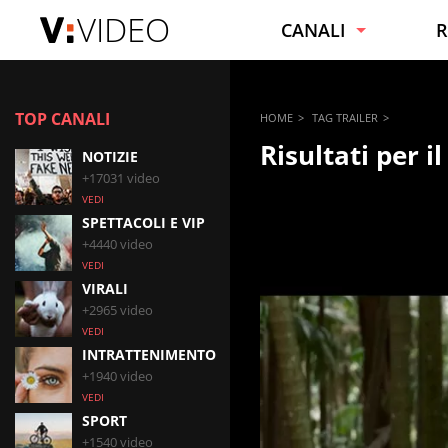
VIDEO
CANALI
R
NOTIZIE
C
TOP CANALI
HOME
TAG
TRAILER
VIRALI
C
Risultati per il
NOTIZIE
SPORT
F
+17031 video
VEDI
INTRATTENIMENTO
B
SPETTACOLI E VIP
SPETTACOLI E VIP
C
+4440 video
VEDI
TECNOLOGIA
S
VIRALI
+2965 video
MOTORI
VEDI
INTRATTENIMENTO
+1940 video
VEDI
SPORT
+1540 video