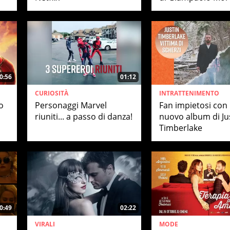
0:56
01:12
CURIOSITÀ
INTRATTENIMENTO
o
Personaggi Marvel
Fan impietosi con i
riuniti... a passo di danza!
nuovo album di Ju
Timberlake
0:49
02:22
VIRALI
MODE