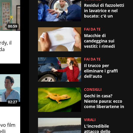
Residui di fazzoletti
in lavatrice e nel
bucato: c'è un
trucco
00:59
FAI DA TE
Macchie di
candeggina sui
dy, il
vestiti: i rimedi
nda
efficaci
FAI DA TE
Il trucco per
eliminare i graffi
dell'auto
CONSIGLI
Gechi in casa?
Niente paura: ecco
02:27
come liberartene in
fretta
VIRALI
vo film
L'incredibile
lli
attacco dello