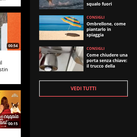
squalo fuori
dall'acqua
CONSIGLI
Ombrellone, come
piantarlo in
spiaggia
00:54
CONSIGLI
Come chiudere una
porta senza chiave:
l
il trucco della
stin
forchetta
VEDI TUTTI
00:15