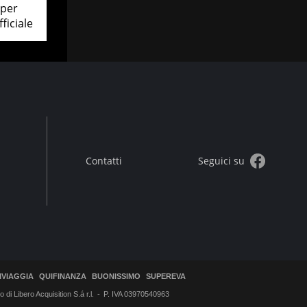
 per
fficiale
Contatti
Seguici su
IVIAGGIA
QUIFINANZA
BUONISSIMO
SUPEREVA
di Libero Acquisition S.á r.l.
P. IVA 03970540963