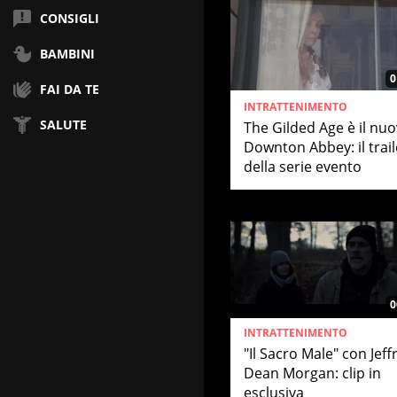
CONSIGLI
BAMBINI
0
FAI DA TE
INTRATTENIMENTO
SALUTE
The Gilded Age è il nu
Downton Abbey: il trail
della serie evento
0
INTRATTENIMENTO
"Il Sacro Male" con Jeff
Dean Morgan: clip in
esclusiva