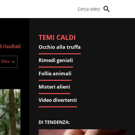
Cerca video
TEMI CALDI
3 risultati
Occhio alla truffa
Rimedi geniali
Data
i
Follie animali
Misteri alieni
Video divertenti
DI TENDENZA: