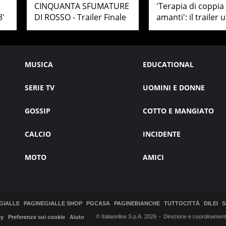
CINQUANTA SFUMATURE
'Terapia di coppia
8'
DI ROSSO - Trailer Finale
amanti': il trailer u
MUSICA
EDUCATIONAL
SERIE TV
UOMINI E DONNE
GOSSIP
COTTO E MANGIATO
CALCIO
INCIDENTE
MOTO
AMICI
GIALLE
PAGINEGIALLE SHOP
PGCASA
PAGINEBIANCHE
TUTTOCITTÀ
DILEI
S
© Italiaonline S.p.A. 2026
Direzione e coordinamento 
cy
Preferenze sui cookie
Aiuto