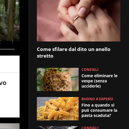
Come sfilare dal dito un anello
stretto
CONSIGLI
Come eliminare le
ovo
vespe (senza
ucciderle)
BUONO A SAPERSI
Fino a quando si
può consumare la
pasta scaduta?
CONSIGLI