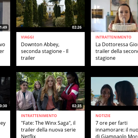
1:49
02:26
VIAGGI
INTRATTENIMENTO
ovo
Downton Abbey,
La Dottoressa Gior
er
seconda stagione - Il
trailer della seco
trailer
stagione
0:30
02:35
INTRATTENIMENTO
NOTIZIE
rey
"Fate: The Winx Saga", il
7 ore per farti
trailer della nuova serie
innamorare: il nuo
Netflix
di Giampaolo More