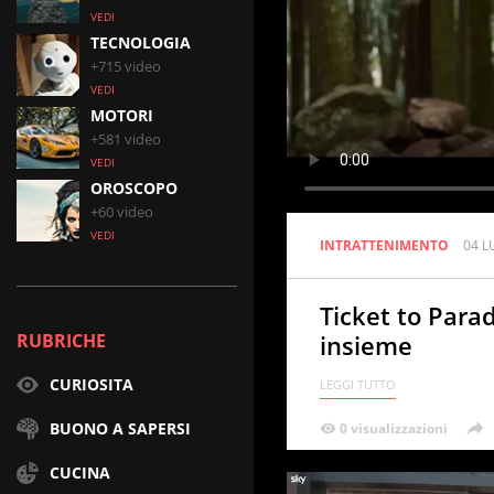
VEDI
TECNOLOGIA
+715 video
VEDI
MOTORI
+581 video
VEDI
OROSCOPO
+60 video
VEDI
INTRATTENIMENTO
04 L
Ticket to Para
RUBRICHE
insieme
CURIOSITA
BUONO A SAPERSI
0 visualizzazioni
CUCINA