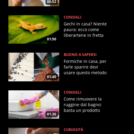
00:52
CONSIGLI
Gechi in casa? Niente
paura: ecco come
liberartene in fretta
01:50
BUONO A SAPERSI
Formiche in casa, per
farle sparire devi
usare questo metodo
01:40
(infallibile)
CONSIGLI
Come rimuovere la
ruggine dal bagno:
basta un prodotto
01:30
magico
CURIOSITÀ