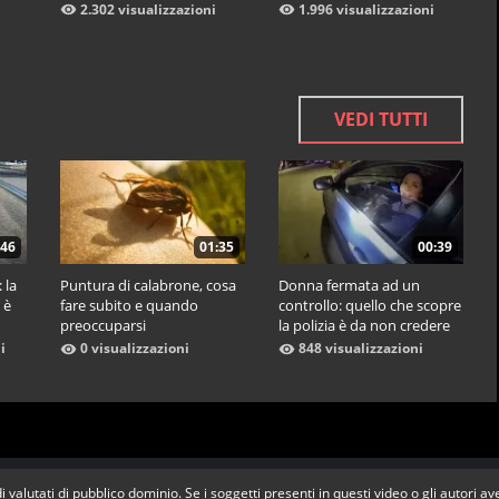
2.302 visualizzazioni
1.996 visualizzazioni
VEDI TUTTI
:46
01:35
00:39
 la
Puntura di calabrone, cosa
Donna fermata ad un
 è
fare subito e quando
controllo: quello che scopre
preoccuparsi
la polizia è da non credere
i
0 visualizzazioni
848 visualizzazioni
i valutati di pubblico dominio. Se i soggetti presenti in questi video o gli autori a