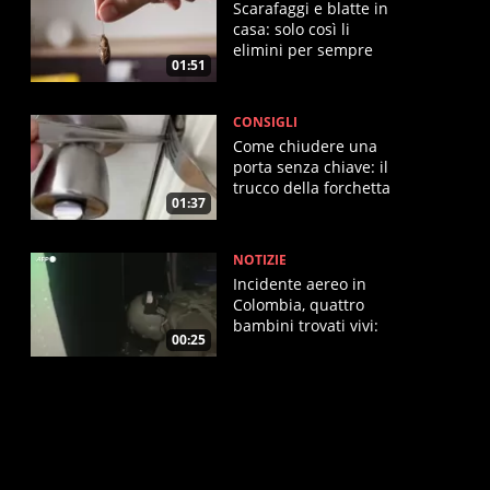
Scarafaggi e blatte in
casa: solo così li
elimini per sempre
01:51
CONSIGLI
Come chiudere una
porta senza chiave: il
trucco della forchetta
01:37
NOTIZIE
Incidente aereo in
Colombia, quattro
bambini trovati vivi:
00:25
soccorsi in elicottero