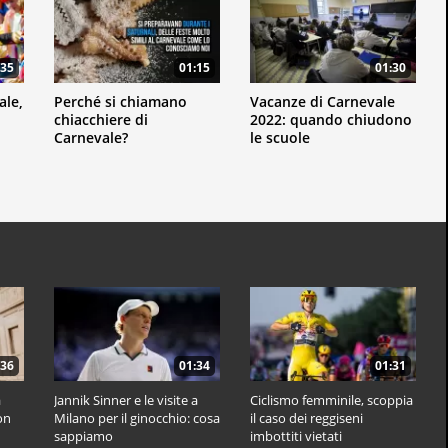
:35
01:15
01:30
ale,
Perché si chiamano
Vacanze di Carnevale
chiacchiere di
2022: quando chiudono
Carnevale?
le scuole
:36
01:34
01:31
a
Jannik Sinner e le visite a
Ciclismo femminile, scoppia
on
Milano per il ginocchio: cosa
il caso dei reggiseni
sappiamo
imbottiti vietati