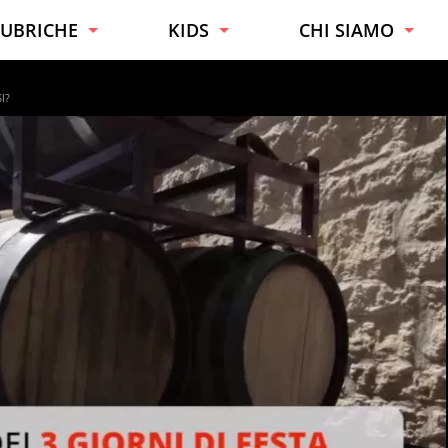
UBRICHE
KIDS
CHI SIAMO
URIOSITÀ
TUTTE LE ETÀ
ESPERTI
I?
ONSIGLI
BAMBINI
CONTATTI
AI DA TE
RAGAZZI
UONO A SAPERSI
UCINA
ALUTE