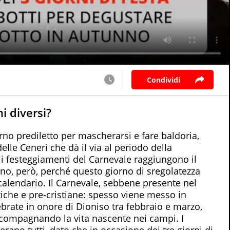
Condividi
i diversi?
rno prediletto per mascherarsi e fare baldoria,
elle Ceneri che dà il via al periodo della
i festeggiamenti del Carnevale raggiungono il
no, però, perché questo giorno di sregolatezza
alendario. Il Carnevale, sebbene presente nel
antiche e pre-cristiane: spesso viene messo in
ebrate in onore di Dioniso tra febbraio e marzo,
ccompagnando la vita nascente nei campi. I
erano tutti, dato che in occasione dei tre giorni di