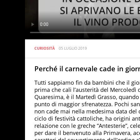
CURIOSITÀ
05 LUGLIO 2019
Perché il carnevale cade in giorn
Tutti sappiamo fin da bambini che il gio
prima che cali l’austerità del Mercoledì d
Quaresima, è il Martedì Grasso, quando 
punto di maggior sfrenatezza. Pochi san
non cade mai nella medesima data del c
ciclo di festività cattoliche, ha origini 
relazione con le greche “Antesterie”, cel
per dare il benvenuto alla Primavera, a
caratteri del sovvertimento dell’ordine c’