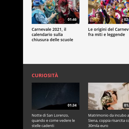
01:46
02
Carnevale 2021, il
Le origini del Carnev
calendario sulla
fra miti e leggende
chiusura delle scuole
CURIOSITÀ
01:34
01
Notte di San Lorenzo,
Matrimonio da incubo 
quando e come vedere le
Siena, coppia risarcita c
stelle cadenti
30mila euro