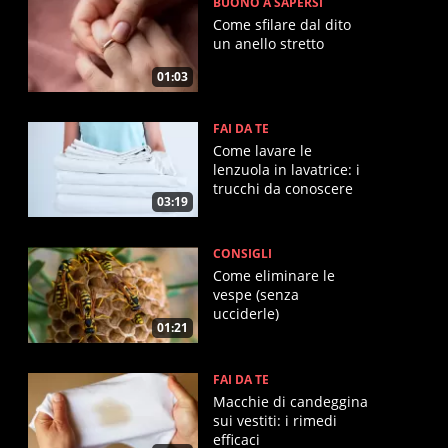
BUONO A SAPERSI
Come sfilare dal dito
un anello stretto
01:03
FAI DA TE
Come lavare le
lenzuola in lavatrice: i
trucchi da conoscere
03:19
CONSIGLI
Come eliminare le
vespe (senza
ucciderle)
01:21
FAI DA TE
Macchie di candeggina
sui vestiti: i rimedi
efficaci