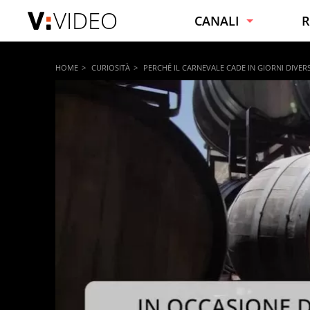
VIDEO
CANALI
R
NOTIZIE
C
HOME
CURIOSITÀ
PERCHÉ IL CARNEVALE CADE IN GIORNI DIVERS
VIRALI
C
SPORT
F
INTRATTENIMENTO
B
SPETTACOLI E VIP
C
TECNOLOGIA
S
MOTORI