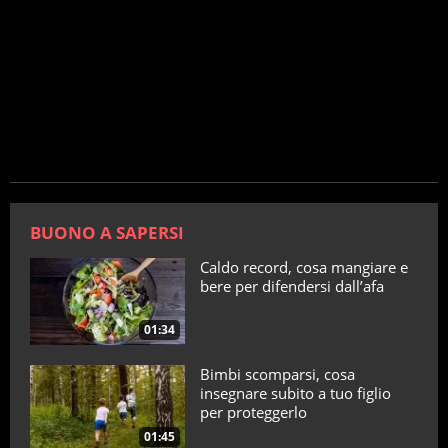
BUONO A SAPERSI
Caldo record, cosa mangiare e
bere per difendersi dall’afa
01:34
Bimbi scomparsi, cosa
insegnare subito a tuo figlio
per proteggerlo
01:45