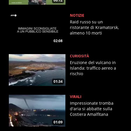
00:12
NOTIZIE
Raid russo su un
ristorante di Kramatorsk,
almeno 10 morti
02:08
CURIOSITÀ
Eruzione del vulcano in
Islanda: traffico aereo a
rischio
01:34
VIRALI
Impressionate tromba
d'aria si abbatte sulla
Costiera Amalfitana
01:09