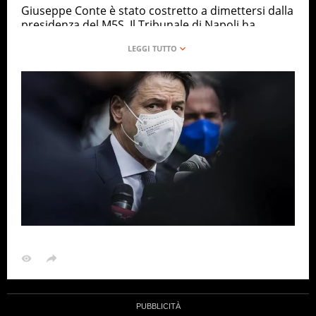
Giuseppe Conte è stato costretto a dimettersi dalla
presidenza del M5S. Il Tribunale di Napoli ha
sospeso le due delibere con cui il Movimento aveva
modificato lo statuto per rendere possibile la
nomina di Conte come presidente. Tutto è partito
da un processo intentato da un gruppo di attivisti
del Movimento, difesi dall’avvocato Lorenzo Borrè.
Per il Tribunale di Napoli ben 81.839 iscritti al M5S
sarebbero stati illegittimamente esclusi dalle
votazioni sul nuovo statuto. Secondo lo statuto
allora vigente, in prima convocazione l’assemblea
avrebbe potuto deliberaresoltanto in presenza
della maggioranza assoluta degli iscritti. Avrebbe
effettivamente potuto essere introdotta una
restrizione rispetto agli iscritti da meno di 6 mesi,
ma solo con regolamento adottato dal comitato di
garanzia, su proposta del comitato direttivo. Agli
atti invece risulta che l’assemblea del 3 agosto sia
stata semplicemente indetta con l’esclusione degli
iscritti da meno di 6 mesi. Di conseguenza
l’assemblea del M5s che permise l’elezione di Conte
non sarebbe stata correttamente costituita.