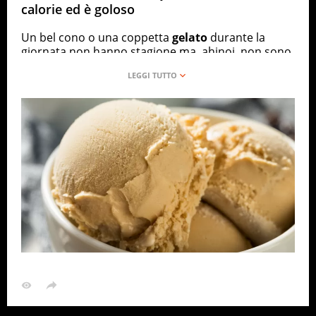
calorie ed è goloso
Un bel cono o una coppetta
gelato
durante la
giornata non hanno stagione ma, ahinoi, non sono
esattamente uno sfizio dietetico… oppure sì? Esiste
un tipo di gelato che, udite udite, conta
meno di 50
calorie
a porzione e si basa su due soli ingredienti.
Facile da preparare in casa, dunque, e perfetto per
essere gustato senza farsi assalire dai sensi di
colpa. Niente latticini, niente zucchero ma sapore
da vendere con pochi grassi.
I gelati confezionati tanto quanto quelli artigianali
sono molto ricchi di calorie, con un lungo elenco di
ingredienti
che includono spesso dolcificanti
artificiali e coloranti non meglio identificati. La
scelta migliore, allora, per evitare grassi inutili è
prepararsi una sana porzione di gelato
fatto in
casa
.
DIETA
DOLCI