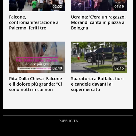
02:02
01:19
Falcone,
Ucraina: 'C'era un ragazzo',
contromanifestazione a
Morandi canta in piazza a
Palermo: feriti tre
Bologna
poliziotti
02:40
02:15
Rita Dalla Chiesa, Falcone
Sparatoria a Buffalo: fiori
e il dolore più grande: “Ci
e candele davanti al
sono notti in cui non
supermercato
riesco a dormire”