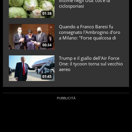
vittime negli Usa: cos’è la
ciclosporiasi
01:38
Quando a Franco Baresi fu
consegnato l'Ambrogino d'oro
a Milano: "Forse qualcosa di
positivo l'ho fatto"
00:34
Trump e il giallo dell'Air Force
One: il tycoon torna sul vecchio
aereo
01:45