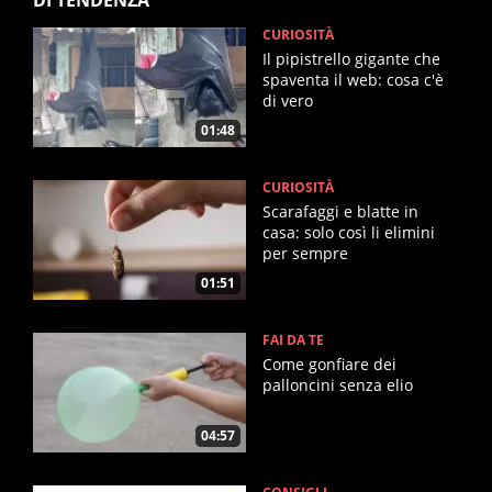
CURIOSITÀ
Il pipistrello gigante che
spaventa il web: cosa c'è
di vero
01:48
CURIOSITÀ
Scarafaggi e blatte in
casa: solo così li elimini
per sempre
01:51
FAI DA TE
Come gonfiare dei
palloncini senza elio
04:57