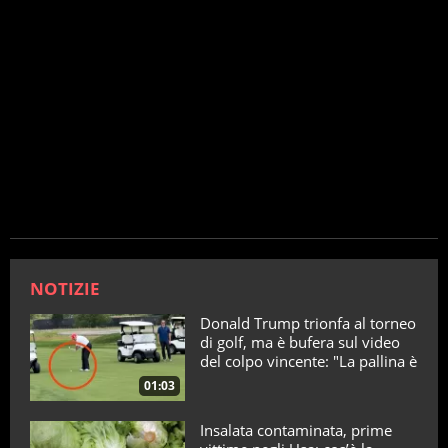
NOTIZIE
Donald Trump trionfa al torneo
di golf, ma è bufera sul video
del colpo vincente: "La pallina è
telecomandata"
01:03
Insalata contaminata, prime