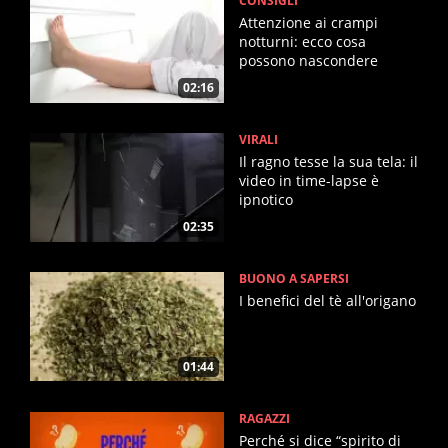
CONSIGLI
Attenzione ai crampi
notturni: ecco cosa
possono nascondere
02:16
VIRALI
Il ragno tesse la sua tela: il
video in time-lapse è
ipnotico
02:35
BUONO A SAPERSI
I benefici del tè all'origano
01:44
RAGAZZI
Perché si dice “spirito di