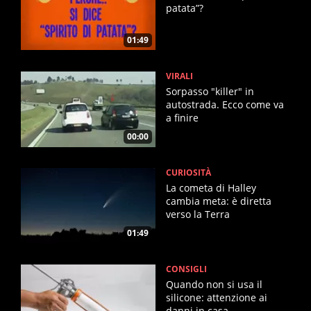
patata”?
01:49
VIRALI
Sorpasso "killer" in
autostrada. Ecco come va
a finire
00:00
CURIOSITÀ
La cometa di Halley
cambia meta: è diretta
verso la Terra
01:49
CONSIGLI
Quando non si usa il
silicone: attenzione ai
danni in casa