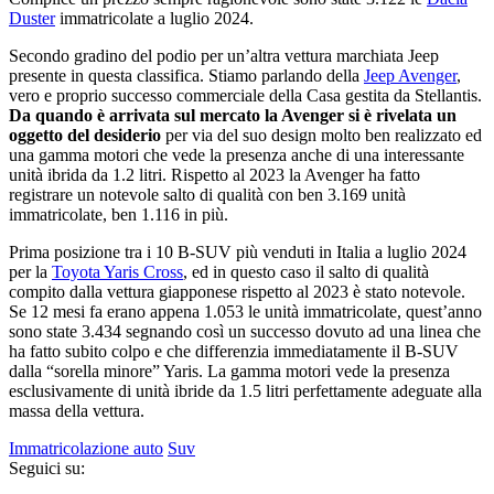
Duster
immatricolate a luglio 2024.
Secondo gradino del podio per un’altra vettura marchiata Jeep
presente in questa classifica. Stiamo parlando della
Jeep Avenger
,
vero e proprio successo commerciale della Casa gestita da Stellantis.
Da quando è arrivata sul mercato la Avenger si è rivelata un
oggetto del desiderio
per via del suo design molto ben realizzato ed
una gamma motori che vede la presenza anche di una interessante
unità ibrida da 1.2 litri. Rispetto al 2023 la Avenger ha fatto
registrare un notevole salto di qualità con ben 3.169 unità
immatricolate, ben 1.116 in più.
Prima posizione tra i 10 B-SUV più venduti in Italia a luglio 2024
per la
Toyota Yaris Cross
, ed in questo caso il salto di qualità
compito dalla vettura giapponese rispetto al 2023 è stato notevole.
Se 12 mesi fa erano appena 1.053 le unità immatricolate, quest’anno
sono state 3.434 segnando così un successo dovuto ad una linea che
ha fatto subito colpo e che differenzia immediatamente il B-SUV
dalla “sorella minore” Yaris. La gamma motori vede la presenza
esclusivamente di unità ibride da 1.5 litri perfettamente adeguate alla
massa della vettura.
Immatricolazione auto
Suv
Seguici su: