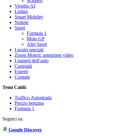
Scioperi
Virgilio AI
Listino
Smart Mobility
Notizie
Sport
Formula 1
Moto GP
Altri Sport
I nostri speciali
Zoom Motori: anteprime video
I numeri dell’auto
Curiosità
Esperti
Contatti
Temi Caldi:
Traffico Autostrada
Prezzo benzina
Formula 1
Seguici su:
Google Discover