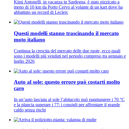
Kimi Antonelli, in vacanza in Sardegna, è stato pizzicato a
meno di 10 km da Porto Cervo al volante di un kart dove ha
abbattuto un record di Leclerc
Questi modelli stanno trascinando il mercato
moto italiano
Continua la crescita del mercato delle due ruote, ecco quali
sono i modelli più venduti nel periodo compreso tra gennaio e
luglio 2026
Auto al sole: questo errore può costarti molto
caro
In un’auto lasciata al sole l’abitacolo può raggiungere i 70 °C
e la plancia superare i 77: i consigli per affrontare il grande
caldo senza rischi