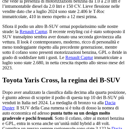
che vede la presenza di motorizzazioni benzina da 1.0 a 2.0 litri e
l’intramontabile diesel da 2.0 litri e 150 CV. Lieve flessione nelle
vendite dato che a luglio 2024 sono state 2.406 le T-Roc
immatricolate, 410 in meno rispetto a 12 mesi prima.
Sfiora il podio un altro B-SUV ormai popolarissimo sulle nostre
strade: la
Renault Captur
. Il recente restyling cui è stato sottoposto il
SUV transalpino sembra aver donato una seconda giovinezza alla
vettura. Il look è contemporaneo, moderno, ricco di personalità e
meno tondeggiante rispetto alla precedente generazione, mentre
sotto il cofano sono presenti motorizzazioni benzina, GPL o ibride in
grado di soddisfare tutti i gusti. Le
Renault Captur
immatricolate a
luglio sono state 2.680, in netta crescita rispetto allo stesso mese del
2023.
Toyota Yaris Cross, la regina dei B-SUV
Dopo aver analizzato la classifica dalla decima alla quarta posizione,
è giunto adesso di scoprire il podio di questa top 10 dei B-SUV più
venduti in Italia nel 2024. La medaglia di bronzo va alla
Dacia
Duster
. Il SUV della Casa rumena si è tolta di dosso la nomea di
auto economica ed adesso
punta tutto su un design molto
gradevole e pochi fronzoli
. Sotto il cofano, oltre ai motori benzina
e GPL, entra in scena anche un’unità mild hybrid a 48 volt.
Complice un prezzo sempre ragionevole sono state 3.122 le
Dacia