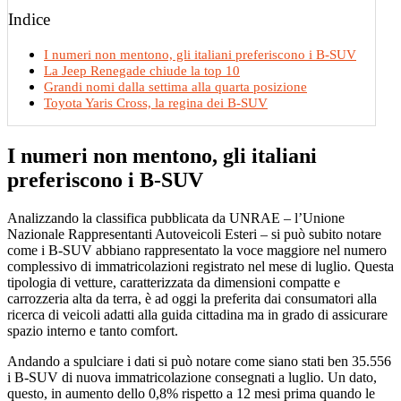
Indice
I numeri non mentono, gli italiani preferiscono i B-SUV
La Jeep Renegade chiude la top 10
Grandi nomi dalla settima alla quarta posizione
Toyota Yaris Cross, la regina dei B-SUV
I numeri non mentono, gli italiani
preferiscono i B-SUV
Analizzando la classifica pubblicata da UNRAE – l’Unione
Nazionale Rappresentanti Autoveicoli Esteri – si può subito notare
come i B-SUV abbiano rappresentato la voce maggiore nel numero
complessivo di immatricolazioni registrato nel mese di luglio. Questa
tipologia di vetture, caratterizzata da dimensioni compatte e
carrozzeria alta da terra, è ad oggi la preferita dai consumatori alla
ricerca di veicoli adatti alla guida cittadina ma in grado di assicurare
spazio interno e tanto comfort.
Andando a spulciare i dati si può notare come siano stati ben 35.556
i B-SUV di nuova immatricolazione consegnati a luglio. Un dato,
questo, in aumento dello 0,8% rispetto a 12 mesi prima quando le