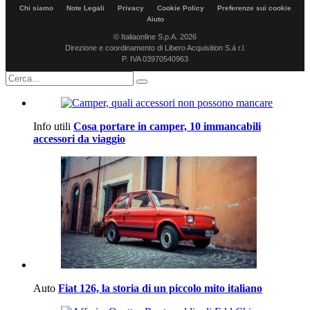
Chi siamo
Note Legali
Privacy
Cookie Policy
Preferenze sui cookie
Aiuto
© Italiaonline S.p.A. 2026
Direzione e coordinamento di Libero Acquisition S.á r.l.
P. IVA 03970540963
Info utili
Cosa portare in camper, 10 immancabili
accessori da viaggio
Auto
Fiat 126, la storia di un piccolo mito italiano