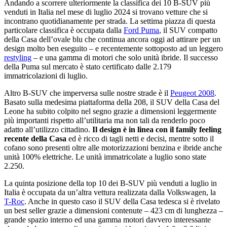
Andando a scorrere ulteriormente la classifica dei 10 B-SUV più
venduti in Italia nel mese di luglio 2024 si trovano vetture che si
incontrano quotidianamente per strada. La settima piazza di questa
particolare classifica è occupata dalla
Ford Puma
, il SUV compatto
della Casa dell’ovale blu che continua ancora oggi ad attirare per un
design molto ben eseguito – e recentemente sottoposto ad un leggero
restyling
– e una gamma di motori che solo unità ibride. Il successo
della Puma sul mercato è stato certificato dalle 2.179
immatricolazioni di luglio.
Altro B-SUV che imperversa sulle nostre strade è il
Peugeot 2008
.
Basato sulla medesima piattaforma della 208, il SUV della Casa del
Leone ha subito colpito nel segno grazie a dimensioni leggermente
più importanti rispetto all’utilitaria ma non tali da renderlo poco
adatto all’utilizzo cittadino.
Il design è in linea con il family feeling
recente della Casa
ed è ricco di tagli netti e decisi, mentre sotto il
cofano sono presenti oltre alle motorizzazioni benzina e ibride anche
unità 100% elettriche. Le unità immatricolate a luglio sono state
2.250.
La quinta posizione della top 10 dei B-SUV più venduti a luglio in
Italia è occupata da un’altra vettura realizzata dalla Volkswagen, la
T-Roc
. Anche in questo caso il SUV della Casa tedesca si è rivelato
un best seller grazie a dimensioni contenute – 423 cm di lunghezza –
grande spazio interno ed una gamma motori davvero interessante