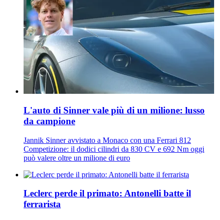
L'auto di Sinner vale più di un milione: lusso
da campione
Jannik Sinner avvistato a Monaco con una Ferrari 812
Competizione: il dodici cilindri da 830 CV e 692 Nm oggi
può valere oltre un milione di euro
Leclerc perde il primato: Antonelli batte il
ferrarista