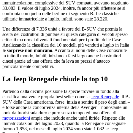
immatricolazioni complessive dei SUV compatti avevano raggiunto
33.083. Il valore di luglio 2024, inoltre, fa ancor più riflettere se si
confronta con quello delle berline di segmento B. Le classiche
utilitarie immatricolate a luglio, infatti, sono state 28.220.
Una differenza di 7.336 unità a favore dei B-SUV che premia la
scelta dei costruttori di puntare su questa categoria di veicoli spesso
criticati ma ormai diventati fondamentali per i profitti delle Case.
Analizzando la classifica dei 10 modelli più venduti a luglio in Italia
le sorprese non mancano
. Accanto ai nomi delle Case conosciute
in tutto il mondo, infatti, iniziano a farsi largo anche i costruttori
cinesi grazie ad una offerta che fa leva su prezzi d’attacco
particolarmente competitivi.
La Jeep Renegade chiude la top 10
Partendo dalla decima posizione fa specie trovare in fondo alla
classifica una vera e propria best seller come la
Jeep Renegade
. Il B-
SUV della Casa americana, forse, inizia a sentire il peso degli anni –
e forse anche la concorrenza interna della Avenger – nonostante un
look da fuoristrada duro e puro senza tempo ed una offerta di
motorizzazioni
ampia che include anche unità ibride. Rispetto alle
immatricolazioni del luglio 2023, quando la Renegade consegnate
furono 1.858, nel mese di luglio 2024 sono state 1.082 le Jeep