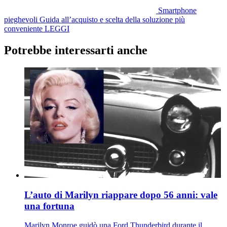
Smartphone
pieghevoli
Guida all’acquisto e scelta della soluzione più
conveniente
LEGGI
Potrebbe interessarti anche
L’auto di Marilyn riappare dopo 56 anni: vale
una fortuna
Marilyn Monroe guidò una Ford Thunderbird durante il