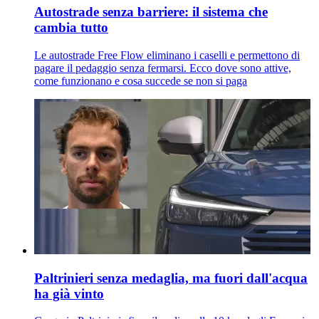
Autostrade senza barriere: il sistema che
cambia tutto
Le autostrade Free Flow eliminano i caselli e permettono di
pagare il pedaggio senza fermarsi. Ecco dove sono attive,
come funzionano e cosa succede se non si paga
Paltrinieri senza medaglia, ma fuori dall'acqua
ha già vinto