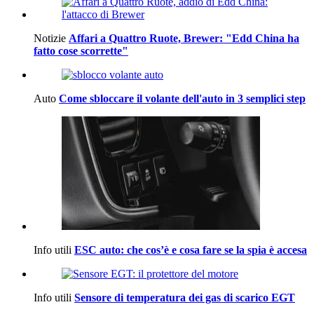
Notizie
Affari a Quattro Ruote, Brewer: "Edd China ha
fatto cose scorrette"
Auto
Come sbloccare il volante dell'auto in 3 semplici step
Info utili
ESC auto: che cos’è e cosa fare se la spia è accesa
Info utili
Sensore di temperatura dei gas di scarico EGT