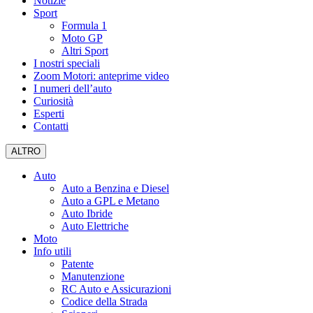
Notizie
Sport
Formula 1
Moto GP
Altri Sport
I nostri speciali
Zoom Motori: anteprime video
I numeri dell’auto
Curiosità
Esperti
Contatti
ALTRO
Auto
Auto a Benzina e Diesel
Auto a GPL e Metano
Auto Ibride
Auto Elettriche
Moto
Info utili
Patente
Manutenzione
RC Auto e Assicurazioni
Codice della Strada