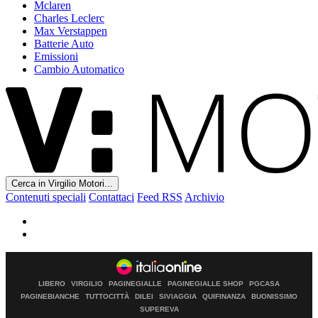
Mclaren
Charles Leclerc
Max Verstappen
Batterie Auto
Emissioni
Cambio Automatico
Cerca in Virgilio Motori...
Contenuti speciali
Contattaci
Feed RSS
Archivio
LIBERO
VIRGILIO
PAGINEGIALLE
PAGINEGIALLE SHOP
PGCASA
PAGINEBIANCHE
TUTTOCITTÀ
DILEI
SIVIAGGIA
QUIFINANZA
BUONISSIMO
SUPEREVA