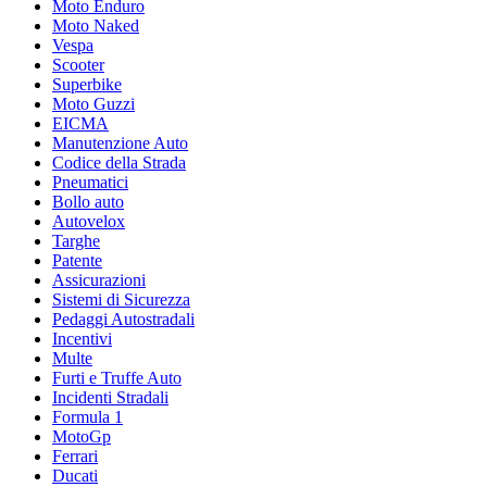
Moto Enduro
Moto Naked
Vespa
Scooter
Superbike
Moto Guzzi
EICMA
Manutenzione Auto
Codice della Strada
Pneumatici
Bollo auto
Autovelox
Targhe
Patente
Assicurazioni
Sistemi di Sicurezza
Pedaggi Autostradali
Incentivi
Multe
Furti e Truffe Auto
Incidenti Stradali
Formula 1
MotoGp
Ferrari
Ducati