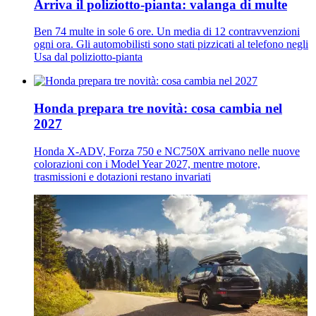
Arriva il poliziotto-pianta: valanga di multe
Ben 74 multe in sole 6 ore. Un media di 12 contravvenzioni
ogni ora. Gli automobilisti sono stati pizzicati al telefono negli
Usa dal poliziotto-pianta
Honda prepara tre novità: cosa cambia nel
2027
Honda X-ADV, Forza 750 e NC750X arrivano nelle nuove
colorazioni con i Model Year 2027, mentre motore,
trasmissioni e dotazioni restano invariati