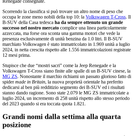
Renegade consegnate.
Scorrendo la classifica si può trovare un altro nome di peso che
occupa le zone meno nobili della top 10: la
Volkswagen T-Cross
. Il
B-SUV della Casa tedesca
ha da sempre ottenuto un grande
successo nel nostro mercato
complice una linea particolarmente
azzeccata, ma forse ora sconta una gamma motori che vede la
presenza esclusivamente di unità benzina da 1.0 litri. Il B-SUV
marchiato Volkswagen è stato immatricolato in 1.969 unità a luglio
2024, in netta crescita rispetto alle 1.556 immatricolazioni registrate
12 mesi prima.
Stupisce che due “mostri sacri” come la Jeep Renegade e la
Volkswagen T-Cross siano finite alle spalle di un B-SUV cinese, la
MG ZS
. Nonostante il marchio richiami un passato glorioso fatto di
spider
made in Britain
, la nuova proprietà orientale ha preferito
dedicarsi al ben più redditizio segmento dei B-SUV ed i risultati
stanno dando ragione. Sono state 2.079 le MG ZS immatricolate a
luglio 2024, un incremento di 258 unità rispetto allo stesso periodo
del 2023 quando si era toccata quota 1.821.
Grandi nomi dalla settima alla quarta
posizione